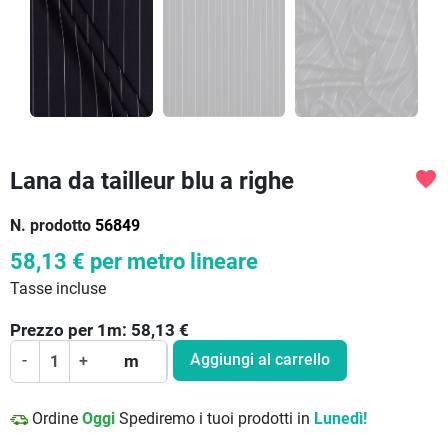
Lana da tailleur blu a righe
favorite
N. prodotto
56849
58,13 €
per metro lineare
Tasse incluse
Prezzo per
1
m:
58,13
€
Aggiungi al carrello
-
+
m
Ordine
Oggi
Spediremo i tuoi prodotti in
Lunedì!