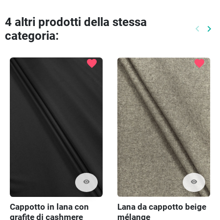
4 altri prodotti della stessa
keyboard_arrow_left
keyboard_arrow_right
categoria:
Preced
Pr
favorite
favorite
visibility
visibility
Cappotto in lana con
Lana da cappotto beige
grafite di cashmere
mélange