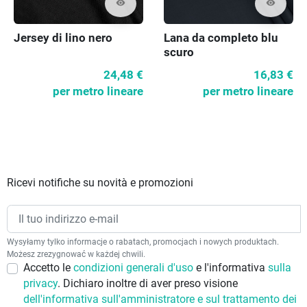
visibility
visibility
Jersey di lino nero
Lana da completo blu
scuro
24,48 €
16,83 €
per metro lineare
per metro lineare
Ricevi notifiche su novità e promozioni
Wysyłamy tylko informacje o rabatach, promocjach i nowych produktach.
Możesz zrezygnować w każdej chwili.
Accetto le
condizioni generali d'uso
e l'informativa
sulla
privacy
. Dichiaro inoltre di aver preso visione
dell'informativa sull'amministratore e sul trattamento dei