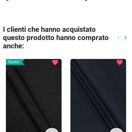
I clienti che hanno acquistato
questo prodotto hanno comprato
keyboard_arrow_left
keyboard_arrow_right
Preced
Pr
anche:
favorite
favorite
Nuovo