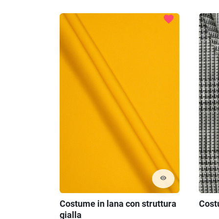
favorite
visibility
Costume in lana con struttura
Cost
gialla