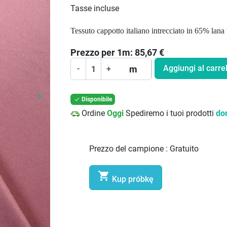
Tasse incluse
Tessuto cappotto italiano intrecciato in 65% lana
Prezzo per
1
m:
85,67
€
Aggiungi al carrel
m
-
+
keyboard_arrow_right
Disponibile

Prossimo
Ordine
Oggi
Spediremo i tuoi prodotti
do
Prezzo del campione :
Gratuito

Kup próbkę