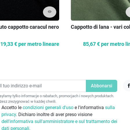
visibility
uto cappotto caracul nero
Cappotto di lana - vari co
19,33 €
per metro lineare
85,67 €
per metro li
F
yłamy tylko informacje o rabatach, promocjach i nowych produktach.
esz zrezygnować w każdej chwili.
Accetto le
condizioni generali d'uso
e l'informativa
sulla
privacy
. Dichiaro inoltre di aver preso visione
dell'informativa sull'amministratore e sul trattamento dei
dati personali.