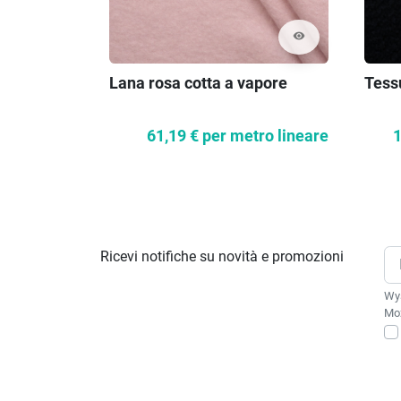
visibility
Lana rosa cotta a vapore
Tess
61,19 €
per metro lineare
1
Ricevi notifiche su novità e promozioni
Wys
Moż