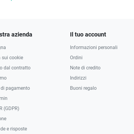
stra azienda
Il tuo account
gna
Informazioni personali
a sui cookie
Ordini
 dal contratto
Note di credito
amo
Indirizzi
 di pagamento
Buoni regalo
min
R (GDPR)
one
e e risposte