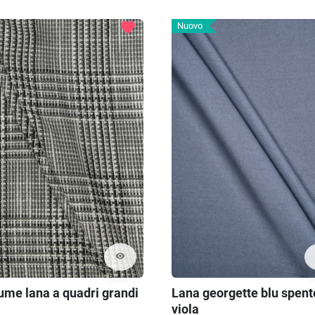
favorite
Nuovo
visibility
ume lana a quadri grandi
Lana georgette blu spent
viola