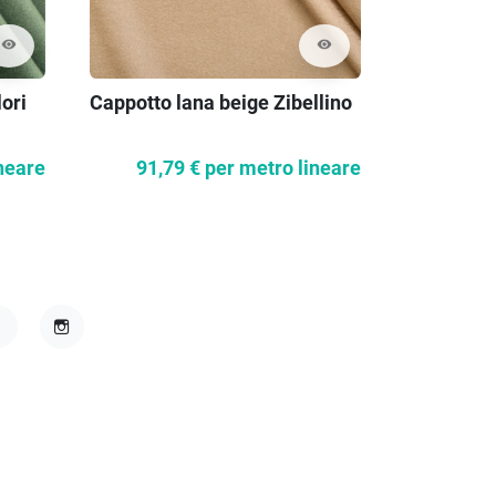
visibility
visibility
lori
Cappotto lana beige Zibellino
Alpaca ri
neare
91,79 €
per metro lineare
46,5
acebook
Instagram