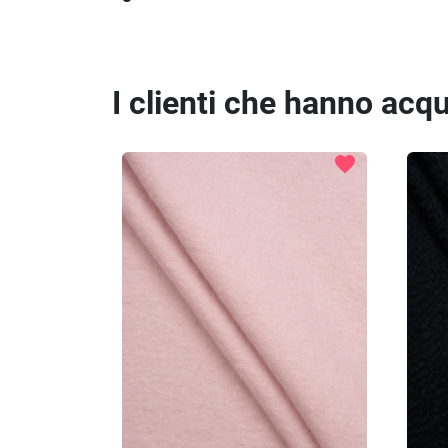
I clienti che hanno ac
favorite