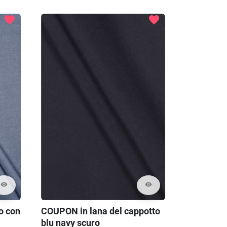
favorite
favorite
visibility
visibility
o con
COUPON in lana del cappotto
blu navy scuro