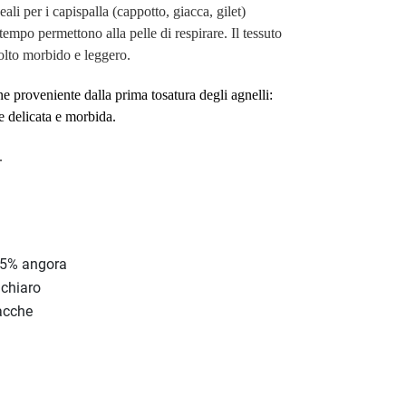
deali per i capispalla (cappotto, giacca, gilet)
tempo permettono alla pelle di respirare. Il tessuto
olto morbido e leggero.
ne proveniente dalla prima tosatura degli agnelli:
e delicata e morbida.
.
35% angora
 chiaro
iacche