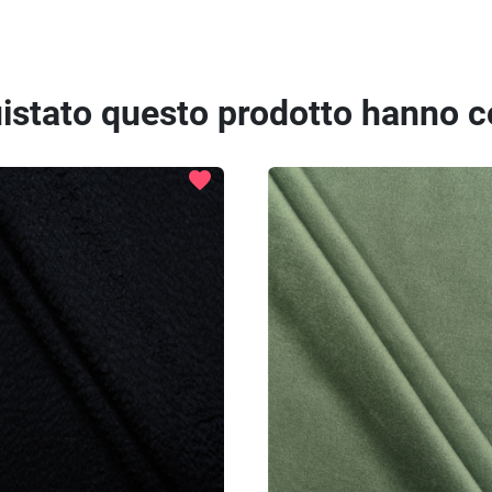
quistato questo prodotto hanno 
favorite