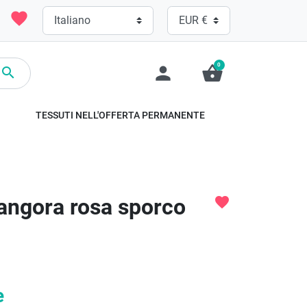
favorite
0
person
shopping_basket

TESSUTI NELL'OFFERTA PERMANENTE
 angora rosa sporco
favorite
e