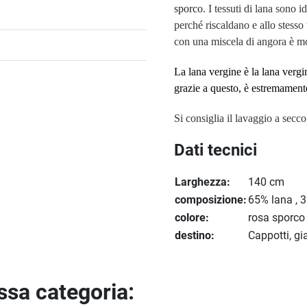
sporco.
I tessuti di lana sono i
perché riscaldano e allo stesso 
con una miscela di angora è m
La lana vergine è la lana vergi
grazie a questo, è estremament
Si consiglia il lavaggio a secco
Dati tecnici
Larghezza:
140 cm
composizione:
65% lana , 
colore:
rosa sporco
destino:
Cappotti, g
essa categoria: