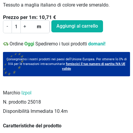
Tessuto a maglia italiano di colore verde smeraldo.
Prezzo per
1
m:
10,71
€
Aggiungi al carrello
-
+
m
Ordine
Oggi
Spediremo i tuoi prodotti
domani!
Consegniamo i nostri prodotti nei paesi dell'Unione Europea. Per ottenere lo 0% di
IVA per le transazioni intracomunitarie
forniscici il tuo numero di partita IVA UE
valido
Marchio
Izpol
N. prodotto
25018
Disponibilità Immediata
10.4m
Caratteristiche del prodotto