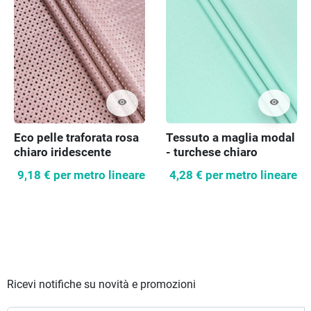
visibility
visibility
Eco pelle traforata rosa
Tessuto a maglia modal
chiaro iridescente
- turchese chiaro
9,18 €
per metro lineare
4,28 €
per metro lineare
Ricevi notifiche su novità e promozioni