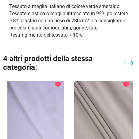
Tessuto a maglia italiano di colore verde smeraldo.
Tessuto elastico a maglia intrecciato in 92% poliestere
e 8% elastan con un peso di 280/m2. Lo consigliamo
per cucire abiti comodi: abiti, gonne, tute.
Restringimento del tessuto +-10%.
4 altri prodotti della stessa
keyboard_arrow_left
keyboard_arrow_right
categoria:
Preced
Pr
favorite
favorite