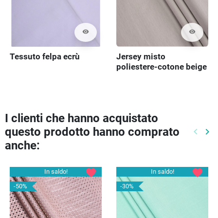
visibility
visibility
Tessuto felpa ecrù
Jersey misto
poliestere-cotone beige
freddo
I clienti che hanno acquistato
questo prodotto hanno comprato
keyboard_arrow_left
keyboard_arrow_right
Preced
Pr
anche:
favorite
favorite
In saldo!
In saldo!
-50%
-30%