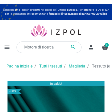
Consegniamo i nostri prodotti nei paesi dell'Unione Europea. Per ottenere lo 0% di IVA
per le transazioni intracomunitarie
forniscici il tuo numero di partita IVA UE valido
0

menu
person
shopping_basket
Pagina iniziale
Tutti i tessuti
Maglieria
Tessuto jer
In saldo!
-30%