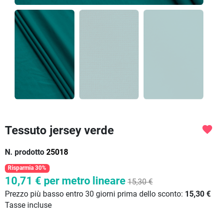
Tessuto jersey verde
favorite
N. prodotto
25018
Risparmia 30%
10,71 €
per metro lineare
15,30 €
Prezzo più basso entro 30 giorni prima dello sconto:
15,30 €
Tasse incluse