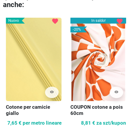
anche:
favorite
favorite
Nuovo
In saldo!
-20%
visibility
visibility
Cotone per camicie
COUPON cotone a pois
giallo
60cm
7,65 €
per metro lineare
8,81 €
za szt/kupon