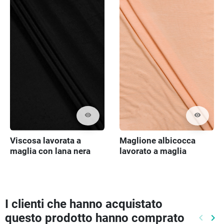
visibility
visibility
Viscosa lavorata a
Maglione albicocca
maglia con lana nera
lavorato a maglia
I clienti che hanno acquistato
questo prodotto hanno comprato
keyboard_arrow_left
keyboard_arrow_right
Preced
Pr