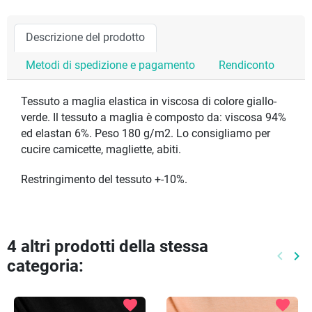
Descrizione del prodotto
Metodi di spedizione e pagamento
Rendiconto
Tessuto a maglia elastica in viscosa di colore giallo-
verde. Il tessuto a maglia è composto da: viscosa 94%
ed elastan 6%. Peso 180 g/m2. Lo consigliamo per
cucire camicette, magliette, abiti.
Restringimento del tessuto +-10%.
4 altri prodotti della stessa
keyboard_arrow_left
keyboard_arrow_right
categoria:
Preced
Pr
favorite
favorite