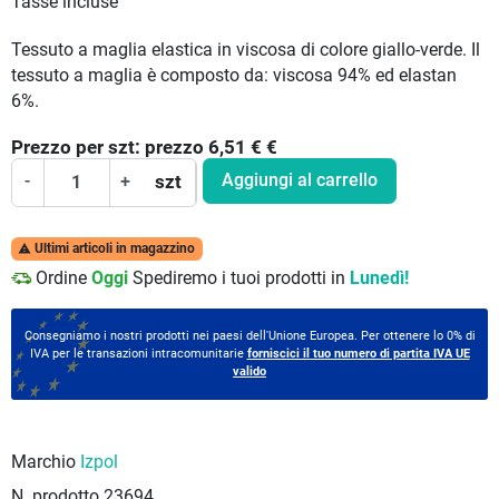
Tasse incluse
Tessuto a maglia elastica in viscosa di colore giallo-verde. Il
tessuto a maglia è composto da: viscosa 94% ed elastan
6%.
Prezzo per
szt:
prezzo 6,51 €
€
Aggiungi al carrello
-
+
szt
Ultimi articoli in magazzino

Ordine
Oggi
Spediremo i tuoi prodotti in
Lunedì!
Consegniamo i nostri prodotti nei paesi dell'Unione Europea. Per ottenere lo 0% di
IVA per le transazioni intracomunitarie
forniscici il tuo numero di partita IVA UE
valido
Marchio
Izpol
N. prodotto
23694