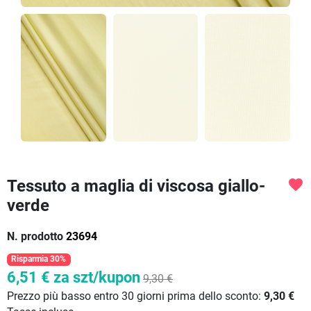
Tessuto a maglia di viscosa giallo-
favorite
verde
N. prodotto
23694
Risparmia 30%
6,51 €
za szt/kupon
9,30 €
Prezzo più basso entro 30 giorni prima dello sconto:
9,30 €