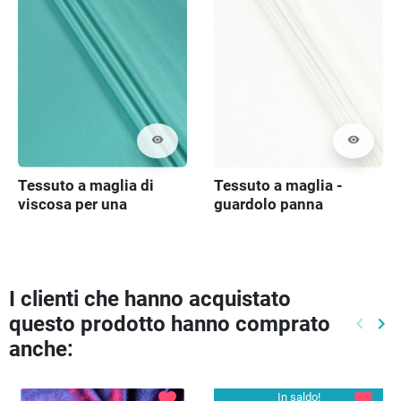
visibility
visibility
Tessuto a maglia di
Tessuto a maglia -
viscosa per una
guardolo panna
camicetta - turchese
I clienti che hanno acquistato
questo prodotto hanno comprato
keyboard_arrow_left
keyboard_arrow_right
Preced
Pr
anche:
favorite
favorite
In saldo!