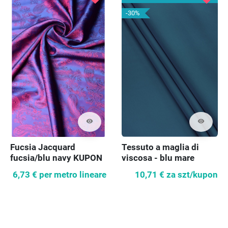
-30%
visibility
visibility
Fucsia Jacquard
Tessuto a maglia di
fucsia/blu navy KUPON
viscosa - blu mare
fodera 90cm
6,73 €
per metro lineare
10,71 €
za szt/kupon