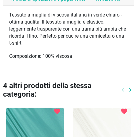
Tessuto a maglia di viscosa italiana in verde chiaro -
ottima qualità. Il tessuto a maglia è elastico,
leggermente trasparente con una trama più ampia che
ricorda il lino. Perfetto per cucire una camicetta o una
t-shirt.
Composizione: 100% viscosa
4 altri prodotti della stessa
keyboard_arrow_left
keyboard_arrow_right
categoria:
Preced
Pr
favorite
favorite