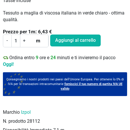
Tasse incluse
Tessuto a maglia di viscosa italiana in verde chiaro - ottima
qualità.
Prezzo per
1
m:
6,43
€
Aggiungi al carrello
-
+
m
Ordina entro
9
ore e
24
minuti e ti invieremo il pacco
Oggi!
Consegniamo i nostri prodotti nei paesi dell'Unione Europea. Per ottenere lo 0% di
IVA per le transazioni intracomunitarie
forniscici il tuo numero di partita IVA UE
valido
Marchio
Izpol
N. prodotto
28112