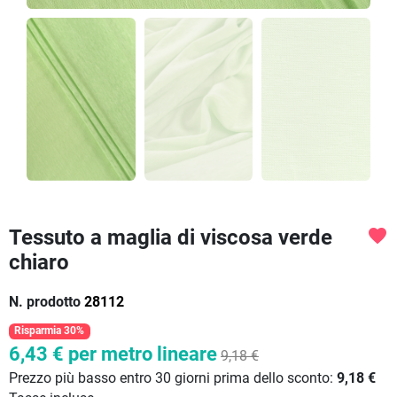
Tessuto a maglia di viscosa verde
favorite
chiaro
N. prodotto
28112
Risparmia 30%
6,43 €
per metro lineare
9,18 €
Prezzo più basso entro 30 giorni prima dello sconto:
9,18 €