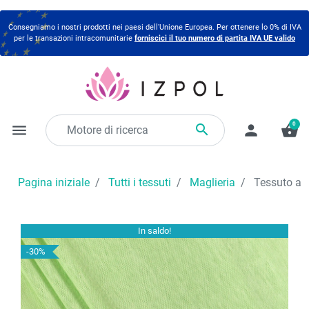
Consegniamo i nostri prodotti nei paesi dell'Unione Europea. Per ottenere lo 0% di IVA
per le transazioni intracomunitarie
forniscici il tuo numero di partita IVA UE valido
0

menu
person
shopping_basket
Pagina iniziale
Tutti i tessuti
Maglieria
Tessuto a m
In saldo!
-30%