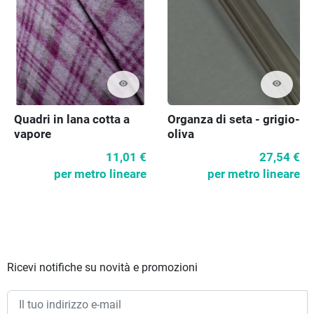
visibility
visibility
Quadri in lana cotta a
Organza di seta - grigio-
vapore
oliva
11,01 €
27,54 €
per metro lineare
per metro lineare
Ricevi notifiche su novità e promozioni