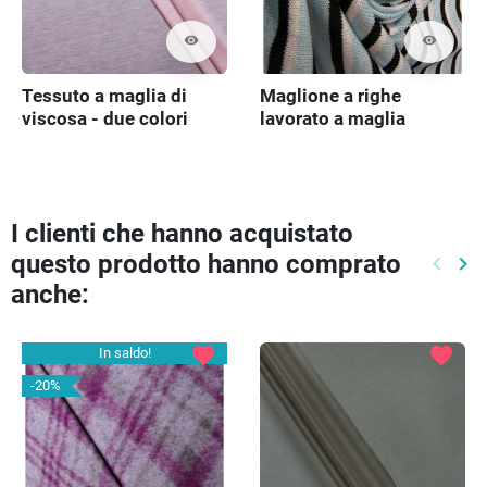
visibility
visibility
Tessuto a maglia di
Maglione a righe
viscosa - due colori
lavorato a maglia
I clienti che hanno acquistato
questo prodotto hanno comprato
keyboard_arrow_left
keyboard_arrow_right
Preced
Pr
anche:
favorite
favorite
In saldo!
-20%