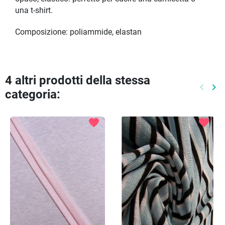
una t-shirt.
Composizione: poliammide, elastan
4 altri prodotti della stessa
keyboard_arrow_left
keyboard_arrow_right
categoria:
Preced
Pr
favorite
favorite