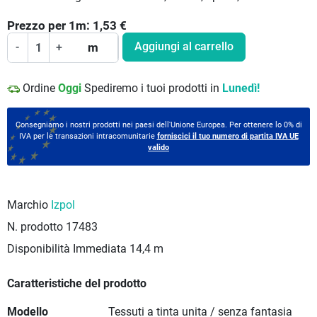
Prezzo per
1
m:
1,53
€
Aggiungi al carrello
-
+
m
Ordine
Oggi
Spediremo i tuoi prodotti in
Lunedì!
Consegniamo i nostri prodotti nei paesi dell'Unione Europea. Per ottenere lo 0% di
IVA per le transazioni intracomunitarie
forniscici il tuo numero di partita IVA UE
valido
Marchio
Izpol
N. prodotto
17483
Disponibilità Immediata
14,4 m
Caratteristiche del prodotto
Modello
Tessuti a tinta unita / senza fantasia