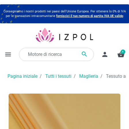
Consegniamo i nostri prodotti nei paesi dell'Unione Europea. Per ottenere lo 0% di IVA
per le transazioni intracomunitarie
forniscici il tuo numero di partita IVA UE valido
0

menu
person
shopping_basket
Pagina iniziale
Tutti i tessuti
Maglieria
Tessuto a m