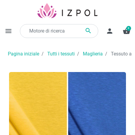
0

menu
person
shopping_basket
Pagina iniziale
Tutti i tessuti
Maglieria
Tessuto a ma