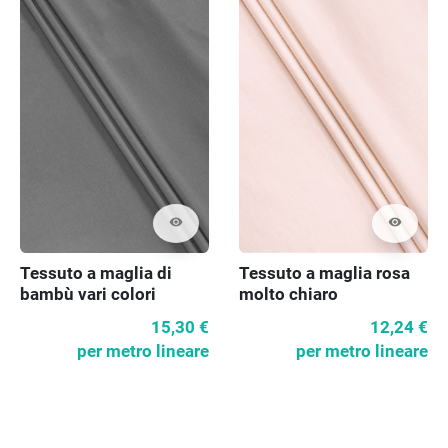
visibility
visibility
Tessuto a maglia di
Tessuto a maglia rosa
bambù vari colori
molto chiaro
15,30 €
12,24 €
per metro lineare
per metro lineare