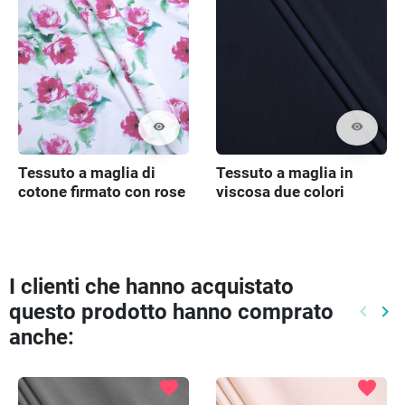
visibility
visibility
Tessuto a maglia di
Tessuto a maglia in
cotone firmato con rose
viscosa due colori
I clienti che hanno acquistato
questo prodotto hanno comprato
keyboard_arrow_left
keyboard_arrow_right
Preced
Pr
anche:
favorite
favorite