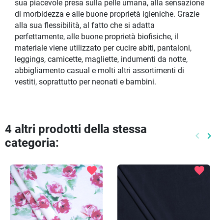
sua piacevole presa sulla pelle umana, alla sensazione
di morbidezza e alle buone proprietà igieniche. Grazie
alla sua flessibilità, al fatto che si adatta
perfettamente, alle buone proprietà biofisiche, il
materiale viene utilizzato per cucire abiti, pantaloni,
leggings, camicette, magliette, indumenti da notte,
abbigliamento casual e molti altri assortimenti di
vestiti, soprattutto per neonati e bambini.
4 altri prodotti della stessa
keyboard_arrow_left
keyboard_arrow_right
categoria:
Preced
Pr
favorite
favorite