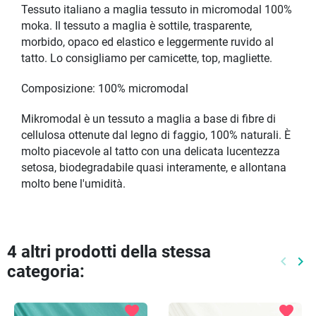
Tessuto italiano a maglia tessuto in micromodal 100%
moka. Il tessuto a maglia è sottile, trasparente,
morbido, opaco ed elastico e leggermente ruvido al
tatto. Lo consigliamo per camicette, top, magliette.
Composizione: 100% micromodal
Mikromodal è un tessuto a maglia a base di fibre di
cellulosa ottenute dal legno di faggio, 100% naturali. È
molto piacevole al tatto con una delicata lucentezza
setosa, biodegradabile quasi interamente, e allontana
molto bene l'umidità.
4 altri prodotti della stessa
keyboard_arrow_left
keyboard_arrow_right
categoria:
Preced
Pr
favorite
favorite