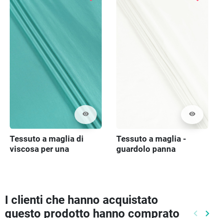
visibility
visibility
Tessuto a maglia di
Tessuto a maglia -
viscosa per una
guardolo panna
camicetta - turchese
I clienti che hanno acquistato
questo prodotto hanno comprato
keyboard_arrow_left
keyboard_arrow_right