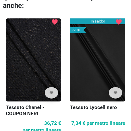
Preced
Pr
anche:
favorite
favorite
In saldo!
-20%
visibility
visibility
Tessuto Chanel -
Tessuto Lyocell nero
COUPON NERI
36,72 €
7,34 €
per metro lineare
per metro lineare