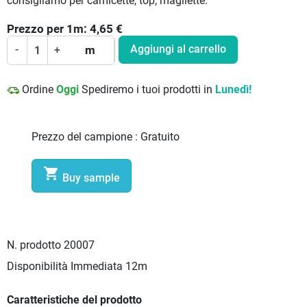
consigliamo per camicette, top, magliette.
Prezzo per
1
m:
4,65
€
Aggiungi al carrello
-
+
m
Ordine
Oggi
Spediremo i tuoi prodotti in
Lunedì!
Prezzo del campione :
Gratuito

Buy sample
N. prodotto
20007
Disponibilità Immediata
12m
Caratteristiche del prodotto