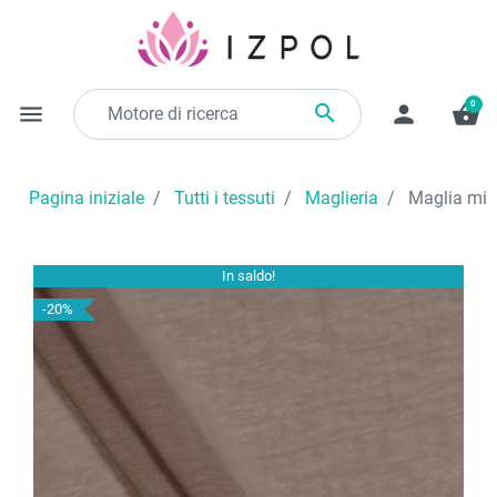
0

menu
person
shopping_basket
Pagina iniziale
Tutti i tessuti
Maglieria
Maglia mi
In saldo!
-20%