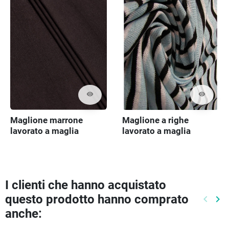
visibility
visibility
Maglione marrone
Maglione a righe
lavorato a maglia
lavorato a maglia
I clienti che hanno acquistato
questo prodotto hanno comprato
keyboard_arrow_left
keyboard_arrow_right
Preced
Pr
anche: