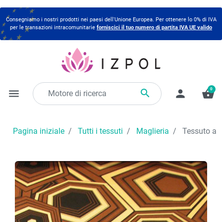
Consegniamo i nostri prodotti nei paesi dell'Unione Europea. Per ottenere lo 0% di IVA
per le transazioni intracomunitarie
forniscici il tuo numero di partita IVA UE valido
0

menu
person
shopping_basket
Pagina iniziale
Tutti i tessuti
Maglieria
Tessuto a m