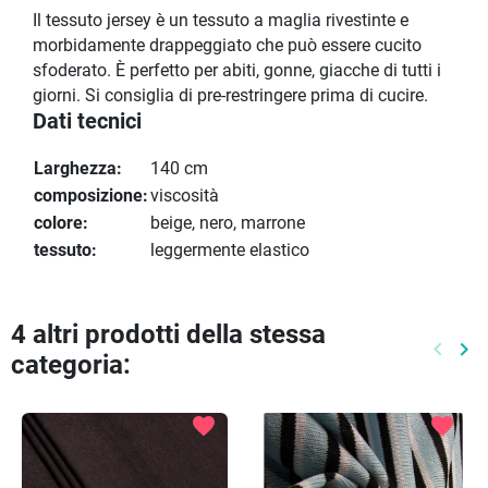
Il tessuto jersey è un tessuto a maglia rivestinte e
morbidamente drappeggiato che può essere cucito
sfoderato. È perfetto per abiti, gonne, giacche di tutti i
giorni. Si consiglia di pre-restringere prima di cucire.
Dati tecnici
Larghezza:
140 cm
composizione:
viscosità
colore:
beige, nero, marrone
tessuto:
leggermente elastico
4 altri prodotti della stessa
keyboard_arrow_left
keyboard_arrow_right
categoria:
Preced
Pr
favorite
favorite