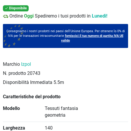
Disponibile

Ordine
Oggi
Spediremo i tuoi prodotti in
Lunedì!
Consegniamo i nostri prodotti nei paesi dell'Unione Europea. Per ottenere lo 0% di
IVA per le transazioni intracomunitarie
forniscici il tuo numero di partita IVA UE
valido
Marchio
Izpol
N. prodotto
20743
Disponibilità Immediata
5.5m
Caratteristiche del prodotto
Modello
Tessuti fantasia
geometria
Larghezza
140