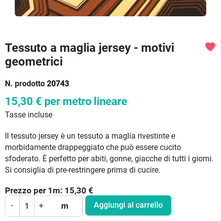
Tessuto a maglia jersey - motivi
favorite
geometrici
N. prodotto
20743
15,30 €
per metro lineare
Tasse incluse
Il tessuto jersey è un tessuto a maglia rivestinte e
morbidamente drappeggiato che può essere cucito
sfoderato. È perfetto per abiti, gonne, giacche di tutti i giorni.
Si consiglia di pre-restringere prima di cucire.
Prezzo per
1
m:
15,30
€
Aggiungi al carrello
-
+
m