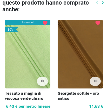
questo prodotto hanno comprato
keyboard_arrow_left
keyboard_arrow_right
Preced
Pr
anche:
favorite
favorite
In saldo!
-30%
visibility
visibility
Tessuto a maglia di
Georgette sottile - oro
viscosa verde chiaro
antico
6,43 €
per metro lineare
11,63 €