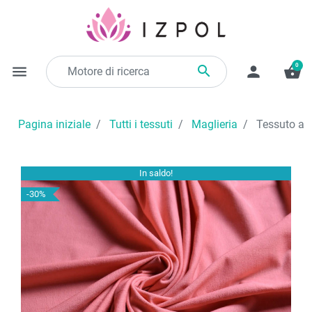
0

menu
person
shopping_basket
Pagina iniziale
Tutti i tessuti
Maglieria
Tessuto a m
In saldo!
-30%