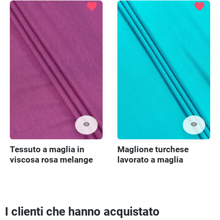
favorite
favorite
visibility
visibility
Tessuto a maglia in
Maglione turchese
viscosa rosa melange
lavorato a maglia
I clienti che hanno acquistato