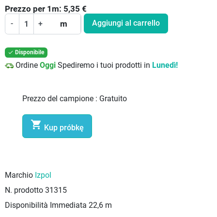
Prezzo per
1
m:
5,35
€
Aggiungi al carrello
-
+
m
Disponibile

Ordine
Oggi
Spediremo i tuoi prodotti in
Lunedì!
Prezzo del campione :
Gratuito

Kup próbkę
Marchio
Izpol
N. prodotto
31315
Disponibilità Immediata
22,6 m