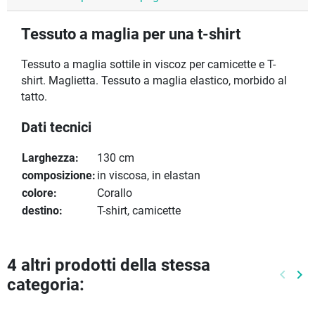
Tessuto a maglia per una t-shirt
Tessuto a maglia sottile in viscoz per camicette e T-
shirt. Maglietta. Tessuto a maglia elastico, morbido al
tatto.
Dati tecnici
Larghezza:
130 cm
composizione:
in viscosa, in elastan
colore:
Corallo
destino:
T-shirt, camicette
4 altri prodotti della stessa
keyboard_arrow_left
keyboard_arrow_right
categoria:
Preced
Pr