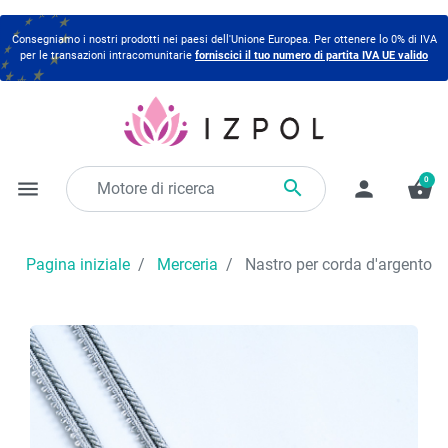
Consegniamo i nostri prodotti nei paesi dell'Unione Europea. Per ottenere lo 0% di IVA
per le transazioni intracomunitarie
forniscici il tuo numero di partita IVA UE valido
0

menu
person
shopping_basket
Pagina iniziale
Merceria
Nastro per corda d'argento