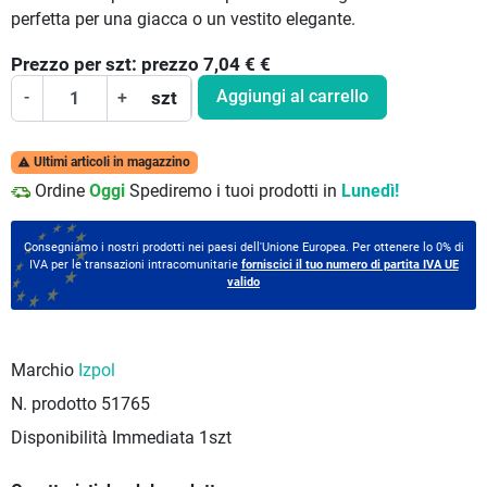
perfetta per una giacca o un vestito elegante.
Prezzo per
szt:
prezzo 7,04 €
€
Aggiungi al carrello
-
+
szt
Ultimi articoli in magazzino

Ordine
Oggi
Spediremo i tuoi prodotti in
Lunedì!
Consegniamo i nostri prodotti nei paesi dell'Unione Europea. Per ottenere lo 0% di
IVA per le transazioni intracomunitarie
forniscici il tuo numero di partita IVA UE
valido
Marchio
Izpol
N. prodotto
51765
Disponibilità Immediata
1szt