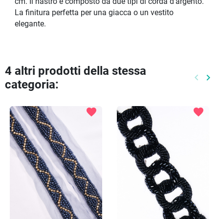
cm. Il nastro è composto da due tipi di corda d'argento.
La finitura perfetta per una giacca o un vestito
elegante.
4 altri prodotti della stessa
keyboard_arrow_left
keyboard_arrow_right
categoria:
Preced
Pr
favorite
favorite