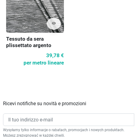
visibility
Tessuto da sera
plissettato argento
39,78 €
per metro lineare
Ricevi notifiche su novità e promozioni
Wysyłamy tylko informacje o rabatach, promocjach i nowych produktach.
Możesz zrezygnować w każdej chwili.