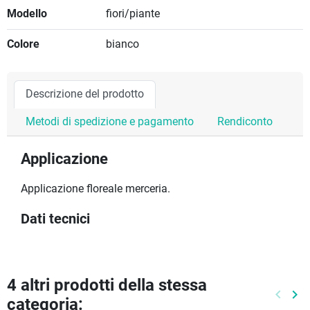
Modello
fiori/piante
Colore
bianco
Descrizione del prodotto
Metodi di spedizione e pagamento
Rendiconto
Applicazione
Applicazione floreale merceria.
Dati tecnici
4 altri prodotti della stessa
keyboard_arrow_left
keyboard_arrow_right
categoria:
Preced
Pr