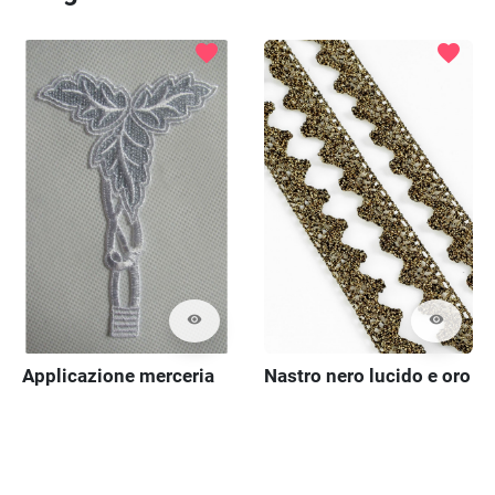
favorite
favorite
visibility
visibility
Applicazione merceria
Nastro nero lucido e oro