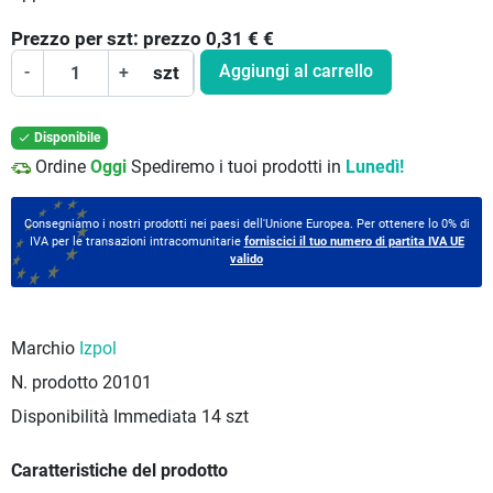
Prezzo per
szt:
prezzo 0,31 €
€
Aggiungi al carrello
-
+
szt
Disponibile

Ordine
Oggi
Spediremo i tuoi prodotti in
Lunedì!
Consegniamo i nostri prodotti nei paesi dell'Unione Europea. Per ottenere lo 0% di
IVA per le transazioni intracomunitarie
forniscici il tuo numero di partita IVA UE
valido
Marchio
Izpol
N. prodotto
20101
Disponibilità Immediata
14 szt
Caratteristiche del prodotto