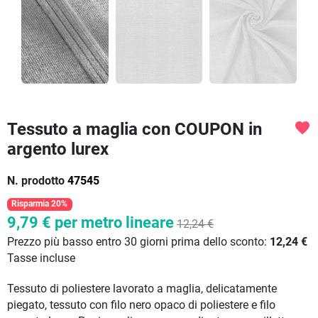
Tessuto a maglia con COUPON in
favorite
argento lurex
N. prodotto
47545
Risparmia 20%
9,79 €
per metro lineare
12,24 €
Prezzo più basso entro 30 giorni prima dello sconto:
12,24 €
Tasse incluse
Tessuto di poliestere lavorato a maglia, delicatamente
piegato, tessuto con filo nero opaco di poliestere e filo