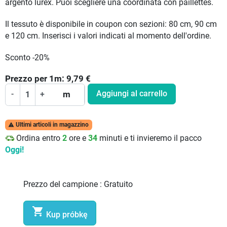
argento lurex. Puoi scegliere una coordinata con paillettes.
Il tessuto è disponibile in coupon con sezioni: 80 cm, 90 cm
e 120 cm. Inserisci i valori indicati al momento dell'ordine.
Sconto -20%
Prezzo per
1
m:
9,79
€
Aggiungi al carrello
-
+
m
Ultimi articoli in magazzino

Ordina entro
2
ore e
34
minuti e ti invieremo il pacco
Oggi!
Prezzo del campione :
Gratuito

Kup próbkę