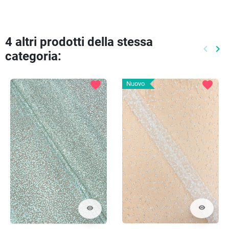
4 altri prodotti della stessa
keyboard_arrow_left
keyboard_arrow_right
categoria:
Preced
Pr
favorite
favorite
Nuovo
visibility
visibility