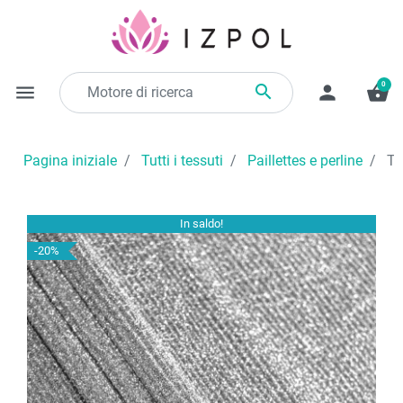
0

menu
person
shopping_basket
Pagina iniziale
Tutti i tessuti
Paillettes e perline
Te
In saldo!
-20%