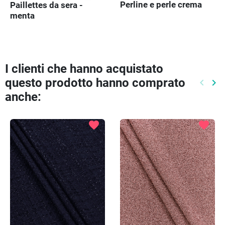
Perline e perle crema
Paillettes da sera -
menta
I clienti che hanno acquistato
questo prodotto hanno comprato
keyboard_arrow_left
keyboard_arrow_right
Preced
Pr
anche:
favorite
favorite