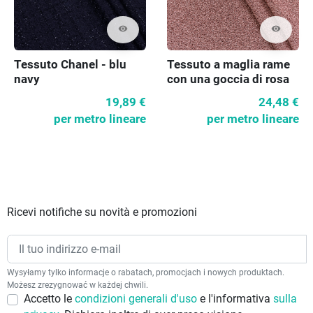
visibility
visibility
Tessuto Chanel - blu
Tessuto a maglia rame
navy
con una goccia di rosa
lucido
19,89 €
24,48 €
per metro lineare
per metro lineare
Ricevi notifiche su novità e promozioni
Wysyłamy tylko informacje o rabatach, promocjach i nowych produktach.
Możesz zrezygnować w każdej chwili.
Accetto le
condizioni generali d'uso
e l'informativa
sulla