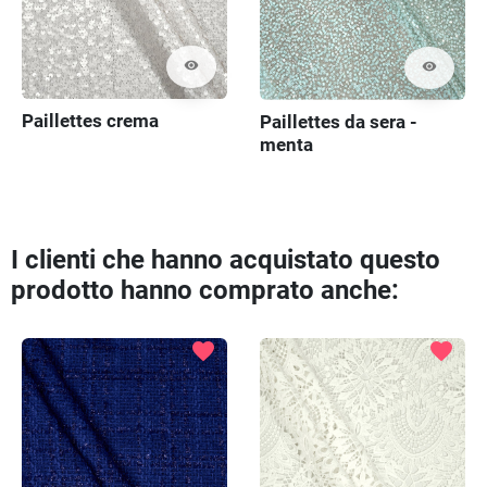
visibility
visibility
Paillettes crema
Paillettes da sera -
menta
I clienti che hanno acquistato questo
prodotto hanno comprato anche:
favorite
favorite