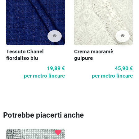
visibility
visibility
Crema macramè
Tessuto Chanel
guipure
fiordaliso blu
45,90 €
19,89 €
per metro lineare
per metro lineare
Potrebbe piacerti anche
favorite