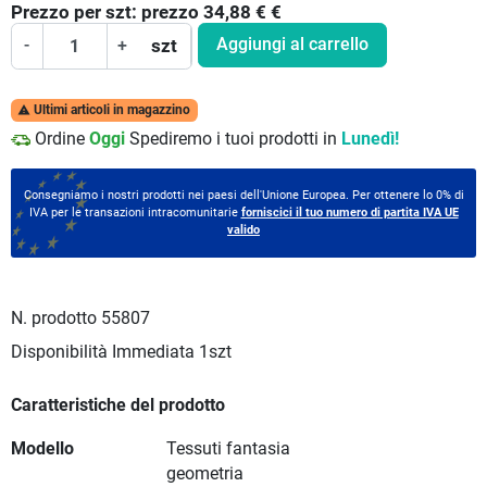
Prezzo per
szt:
prezzo 34,88 €
€
Aggiungi al carrello
-
+
szt
Ultimi articoli in magazzino

Ordine
Oggi
Spediremo i tuoi prodotti in
Lunedì!
Consegniamo i nostri prodotti nei paesi dell'Unione Europea. Per ottenere lo 0% di
IVA per le transazioni intracomunitarie
forniscici il tuo numero di partita IVA UE
valido
N. prodotto
55807
Disponibilità Immediata
1szt
Caratteristiche del prodotto
Modello
Tessuti fantasia
geometria