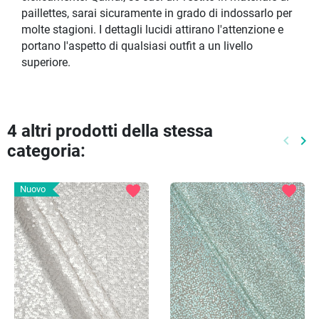
paillettes, sarai sicuramente in grado di indossarlo per
molte stagioni. I dettagli lucidi attirano l'attenzione e
portano l'aspetto di qualsiasi outfit a un livello
superiore.
4 altri prodotti della stessa
keyboard_arrow_left
keyboard_arrow_right
categoria:
Preced
Pr
favorite
favorite
Nuovo