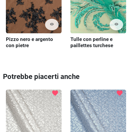
visibility
visibility
Pizzo nero e argento
Tulle con perline e
con pietre
paillettes turchese
COUPON 110cm
Potrebbe piacerti anche
favorite
favorite