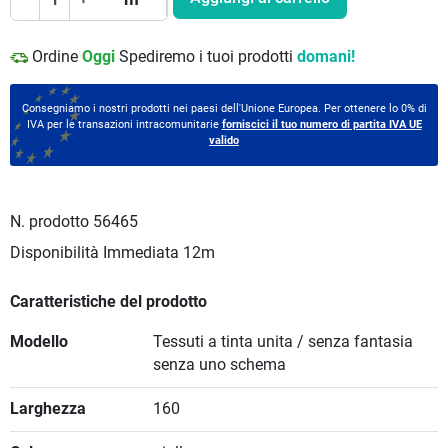
Ordine
Oggi
Spediremo i tuoi prodotti
domani!
Consegniamo i nostri prodotti nei paesi dell'Unione Europea. Per ottenere lo 0% di
IVA per le transazioni intracomunitarie
forniscici il tuo numero di partita IVA UE
valido
N. prodotto
56465
Disponibilità Immediata
12m
Caratteristiche del prodotto
Modello
Tessuti a tinta unita / senza fantasia
senza uno schema
Larghezza
160