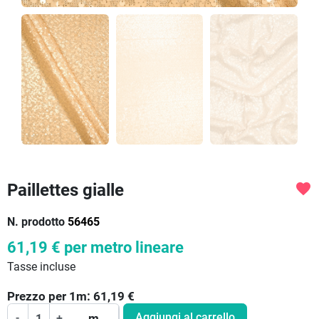
Paillettes gialle
favorite
N. prodotto
56465
61,19 €
per metro lineare
Tasse incluse
Prezzo per
1
m:
61,19
€
Aggiungi al carrello
-
+
m