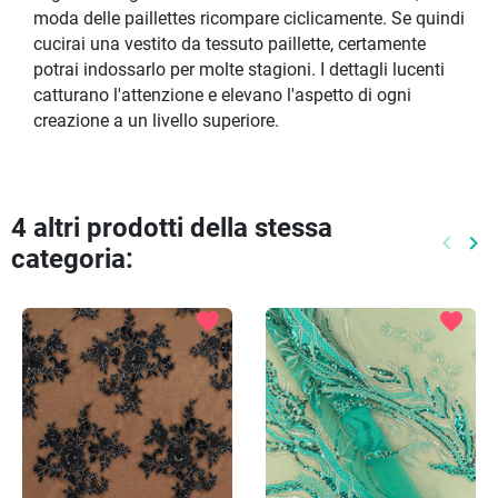
moda delle paillettes ricompare ciclicamente. Se quindi
cucirai una vestito da tessuto paillette, certamente
potrai indossarlo per molte stagioni. I dettagli lucenti
catturano l'attenzione e elevano l'aspetto di ogni
creazione a un livello superiore.
4 altri prodotti della stessa
keyboard_arrow_left
keyboard_arrow_right
categoria:
Preced
Pr
favorite
favorite