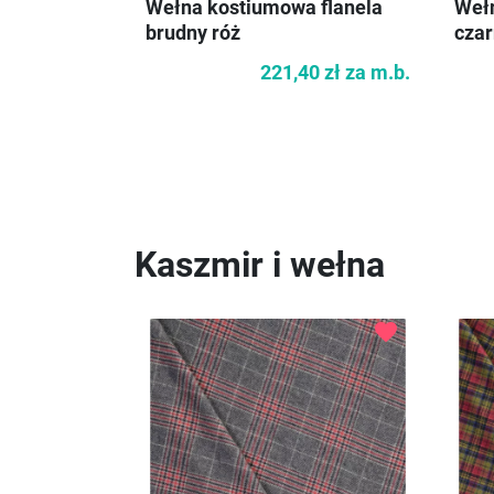
Wełna kostiumowa flanela
Wełn
brudny róż
cza
221,40 zł
za m.b.
Kaszmir i wełna
favorite