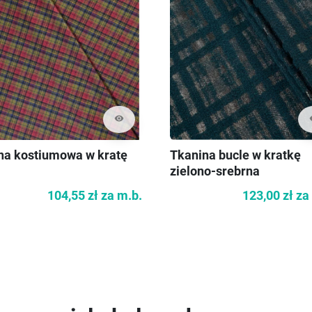
visibility
vi
na kostiumowa w kratę
Tkanina bucle w kratkę
zielono-srebrna
104,55 zł
za m.b.
123,00 zł
za