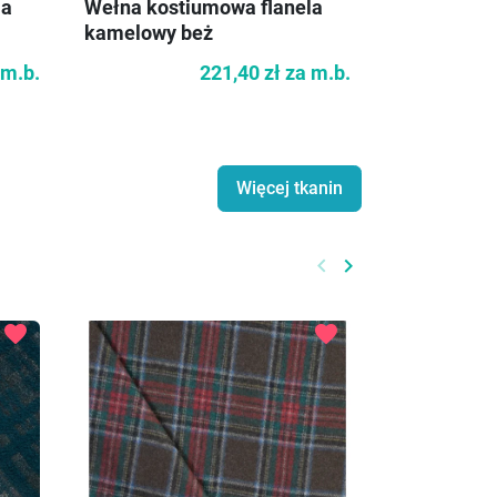
Wełna ciem
la
Wełna kostiumowa flanela
kamelowy beż
 m.b.
221,40 zł
za m.b.
Więcej tkanin
keyboard_arrow_left
keyboard_arrow_right
Poprzedni
Następny
favorite
favorite
-50%