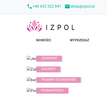
call
mail
+48 453 322 941
sklep@izpol.pl
NOWOŚCI
WYPRZEDAŻ
JEDWABIE
ŻAKARDY
TKANINY SYGNOWANE
PASMANTERIA