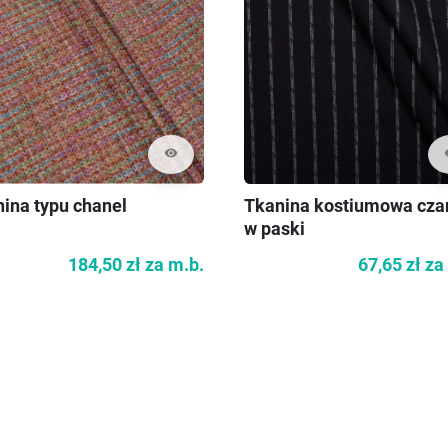
visibility
vi
ina typu chanel
Tkanina kostiumowa cza
w paski
184,50 zł
za m.b.
67,65 zł
za