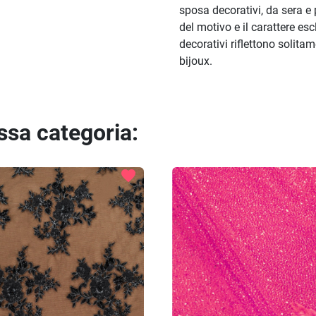
sposa decorativi, da sera e 
del motivo e il carattere es
decorativi riflettono solita
bijoux.
essa categoria:
favorite