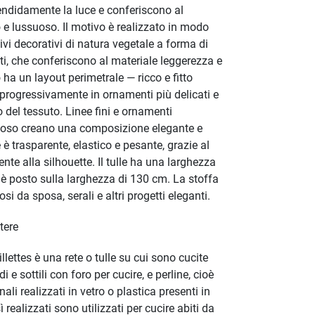
plendidamente la luce e conferiscono al
 e lussuoso. Il motivo è realizzato in modo
vi decorativi di natura vegetale a forma di
ati, che conferiscono al materiale leggerezza e
o ha un layout perimetrale — ricco e fitto
progressivamente in ornamenti più delicati e
o del tessuto. Linee fini e ornamenti
ioso creano una composizione elegante e
 è trasparente, elastico e pesante, grazie al
te alla silhouette. Il tulle ha una larghezza
 è posto sulla larghezza di 130 cm. La stoffa
osi da sposa, serali e altri progetti eleganti.
tere
illettes è una rete o tulle su cui sono cucite
di e sottili con foro per cucire, e perline, cioè
ali realizzati in vetro o plastica presenti in
 realizzati sono utilizzati per cucire abiti da