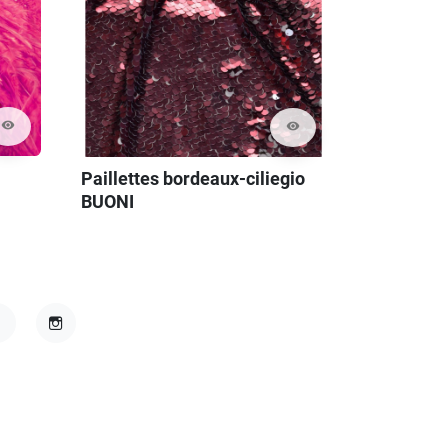
visibility
visibility
Paillettes bordeaux-ciliegio
BUONI
acebook
Instagram