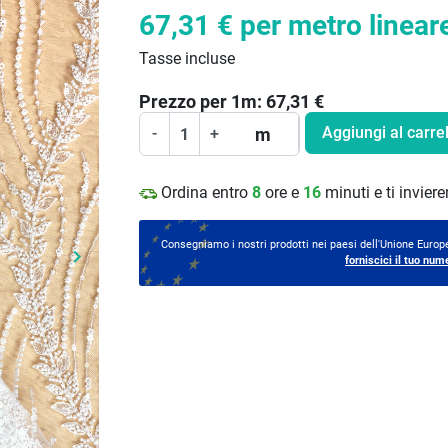
67,31 €
per metro linear
Tasse incluse
Prezzo per
1
m:
67,31
€
Aggiungi al carrel
m
-
+
Ordina entro
8
ore e
16
minuti e ti invie
Consegniamo i nostri prodotti nei paesi dell'Unione Europe
keyboard_arrow_right
forniscici il tuo num
Prossimo