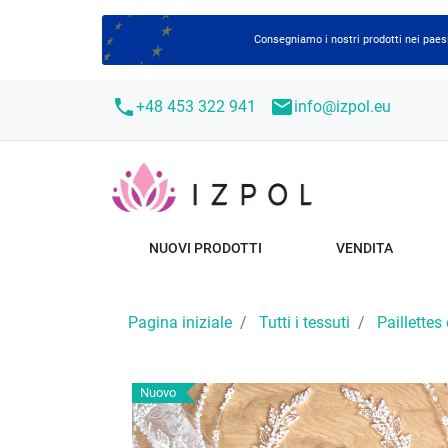
Consegniamo i nostri prodotti nei paesi
call
mail
+48 453 322 941
info@izpol.eu
NUOVI PRODOTTI
VENDITA
Pagina iniziale
Tutti i tessuti
Paillettes 
Nuovo