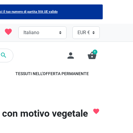
ci il tuo numero di partita IVA UE valido
favorite
0
person
shopping_basket

TESSUTI NELL'OFFERTA PERMANENTE
o con motivo vegetale
favorite