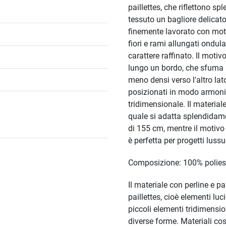
paillettes, che riflettono s
tessuto un bagliore delicato
finemente lavorato con moti
fiori e rami allungati ondul
carattere raffinato. Il motiv
lungo un bordo, che sfuma 
meno densi verso l'altro lat
posizionati in modo armon
tridimensionale. Il materiale
quale si adatta splendidamen
di 155 cm, mentre il motivo
è perfetta per progetti lussu
Composizione: 100% polies
Il materiale con perline e pa
paillettes, cioè elementi luci
piccoli elementi tridimension
diverse forme. Materiali così