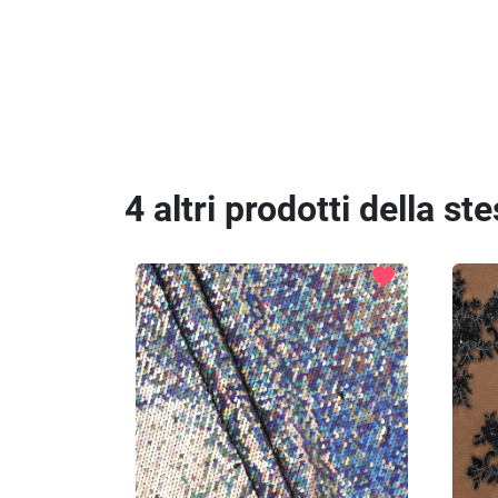
4 altri prodotti della st
favorite