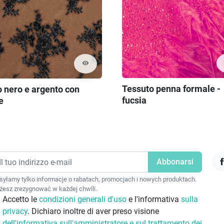
visibility
Tessuto penna formale -
o nero e argento con
fucsia
e
F
yłamy tylko informacje o rabatach, promocjach i nowych produktach.
esz zrezygnować w każdej chwili.
Accetto le
condizioni generali d'uso
e l'informativa
sulla
privacy
. Dichiaro inoltre di aver preso visione
dell'informativa sull'amministratore e sul trattamento dei