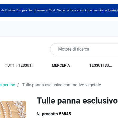
 dell'Unione Europea. Per ottenere lo 0% di IVA per le transazioni intracomunitarie
fornisci
TUTTI I TESSUTI
MERCERIA
TESSUTI SU...
e perline
Tulle panna esclusivo con motivo vegetale
Tulle panna esclusiv
N. prodotto
56845