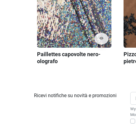
visibility
Paillettes capovolte nero-
Pizz
olografo
pietr
Ricevi notifiche su novità e promozioni
Wys
Moż