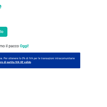
e
lo
remo il pacco
Oggi!
a. Per ottenere lo 0% di IVA per le transazioni intracomunitarie
ero di partita IVA UE valido