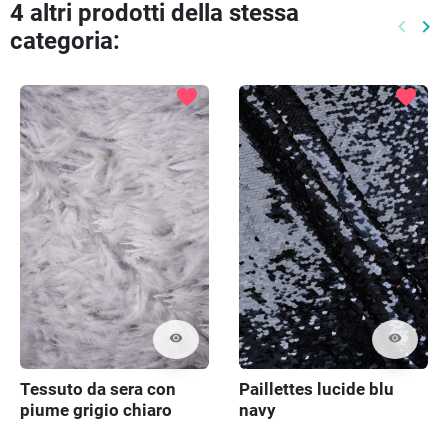
4 altri prodotti della stessa
keyboard_arrow_left
keyboard_arrow_right
categoria:
Preced
Pr
favorite
favorite
visibility
visibility
Tessuto da sera con
Paillettes lucide blu
piume grigio chiaro
navy