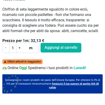
Chiffon di seta leggermente sgualcito in colore ecrù,
ricamato con piccole paillettes - fiori che formano una
scacchiera. Il tessuto è molto efficace, trasparente: si
consiglia di scegliere una fodera. Può essere cucito sia per
abiti formali che per abiti da sposa: abiti, camicette, scialli.
Prezzo per
1
m:
32,13
€
Aggiungi al carrello
-
+
m
Ultimi articoli in magazzino

Ordine
Oggi
Spediremo i tuoi prodotti in
Lunedì!
Consegniamo i nostri prodotti nei paesi dell'Unione Europea. Per ottenere lo 0% di
IVA per le transazioni intracomunitarie
forniscici il tuo numero di partita IVA UE
valido