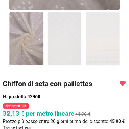
Chiffon di seta con paillettes
favorite
N. prodotto
42960
Risparmia 30%
32,13 €
per metro lineare
45,90 €
Prezzo più basso entro 30 giorni prima dello sconto:
45,90 €
Tasse incluse