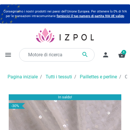
Consegniamo i nostri prodotti nei paesi dell'Unione Europea. Per ottenere lo 0% di IVA
per le transazioni intracomunitarie
forniscici il tuo numero di partita IVA UE valido
0

menu
person
shopping_basket
Pagina iniziale
Tutti i tessuti
Paillettes e perline
Chi
In saldo!
-30%