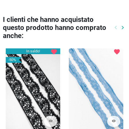
I clienti che hanno acquistato
questo prodotto hanno comprato
keyboard_arrow_left
keyboard_arrow_right
Preced
Pr
anche:
favorite
favorite
In saldo!
-50%
visibility
visibility