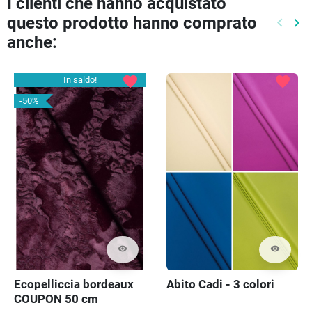
I clienti che hanno acquistato
questo prodotto hanno comprato
keyboard_arrow_left
keyboard_arrow_right
Preced
Pr
anche:
favorite
favorite
In saldo!
-50%
visibility
visibility
Ecopelliccia bordeaux
Abito Cadi - 3 colori
COUPON 50 cm