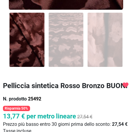
Pelliccia sintetica Rosso Bronzo BUONI
favorite
N. prodotto
25492
Risparmia 50%
13,77 €
per metro lineare
27,54 €
Prezzo più basso entro 30 giorni prima dello sconto:
27,54 €
Tasse incluse