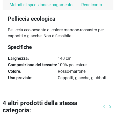
Metodi di spedizione e pagamento
Rendiconto
Pelliccia ecologica
Pelliccia eco-pesante di colore marrone-rossastro per
cappotti o giacche. Non è flessibile.
Specifiche
Larghezza:
140 cm
Composizione del tessuto:
100% poliestere
Colore:
Rosso-marrone
Uso previsto:
Cappotti, giacche, giubbotti
4 altri prodotti della stessa
keyboard_arrow_left
keyboard_arrow_right
categoria:
Preced
Pr