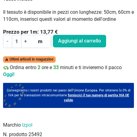
Il tessuto è disponibile in pezzi con lunghezze: 50cm, 60cm e
110cm, inserisci questi valori al momento dell'ordine
Prezzo per
1
m:
13,77
€
Aggiungi al carrello
-
+
m
Ultimi articoli in magazzino

Ordina entro
2
ore e
33
minuti e ti invieremo il pacco
Oggi!
Consegniamo i nostri prodotti nei paesi dell'Unione Europea. Per ottenere lo 0% di
IVA per le transazioni intracomunitarie
forniscici il tuo numero di partita IVA UE
valido
Marchio
Izpol
N. prodotto
25492