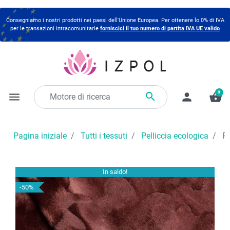
Consegniamo i nostri prodotti nei paesi dell'Unione Europea. Per ottenere lo 0% di IVA
per le transazioni intracomunitarie
forniscici il tuo numero di partita IVA UE valido
0

menu
person
shopping_basket
Pagina iniziale
Tutti i tessuti
Pelliccia ecologica
Pe
In saldo!
-50%