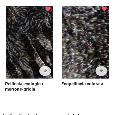
favorite
favorite
visibility
visibility
Pelliccia ecologica
Ecopelliccia colorata
marrone-grigia