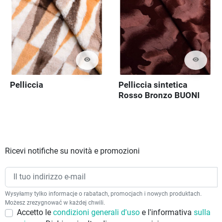
visibility
visibility
Pelliccia
Pelliccia sintetica
Rosso Bronzo BUONI
Ricevi notifiche su novità e promozioni
Wysyłamy tylko informacje o rabatach, promocjach i nowych produktach.
Możesz zrezygnować w każdej chwili.
Accetto le
condizioni generali d'uso
e l'informativa
sulla