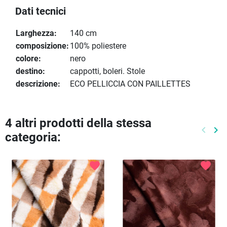
Dati tecnici
Larghezza:
140 cm
composizione:
100% poliestere
colore:
nero
destino:
cappotti, boleri. Stole
descrizione:
ECO PELLICCIA CON PAILLETTES
4 altri prodotti della stessa
keyboard_arrow_left
keyboard_arrow_right
categoria:
Preced
Pr
favorite
favorite