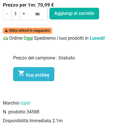
Prezzo per
1
m:
70,99
€
Aggiungi al carrello
-
+
m
Ultimi articoli in magazzino

Ordine
Oggi
Spediremo i tuoi prodotti in
Lunedì!
Prezzo del campione :
Gratuito

Kup próbkę
Marchio
Izpol
N. prodotto
34588
Disponibilità Immediata
2.1m