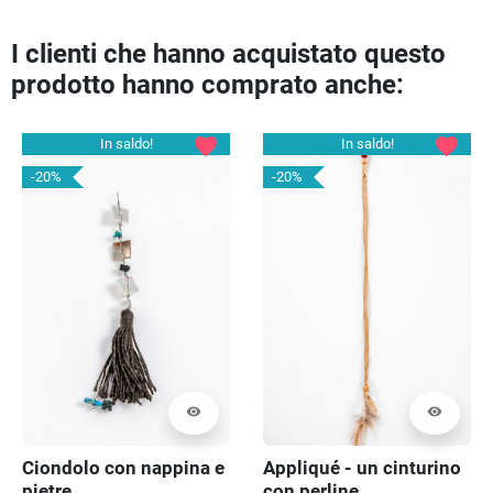
I clienti che hanno acquistato questo
prodotto hanno comprato anche:
favorite
favorite
In saldo!
In saldo!
-20%
-20%
visibility
visibility
Ciondolo con nappina e
Appliqué - un cinturino
pietre
con perline