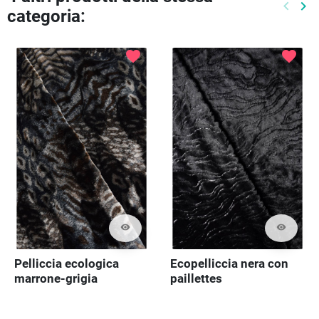
keyboard_arrow_left
keyboard_arrow_right
categoria:
Preced
Pr
favorite
favorite
visibility
visibility
Pelliccia ecologica
Ecopelliccia nera con
marrone-grigia
paillettes