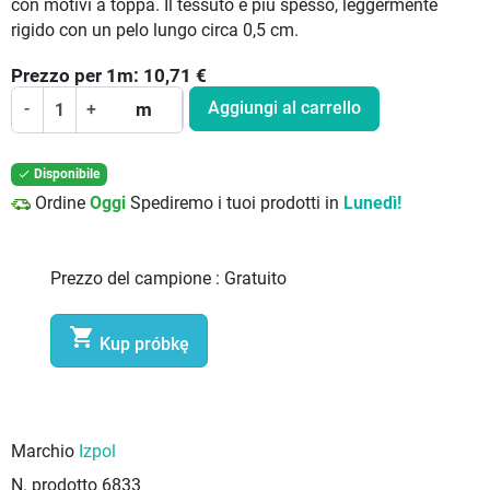
con motivi a toppa. Il tessuto è più spesso, leggermente
rigido con un pelo lungo circa 0,5 cm.
Prezzo per
1
m:
10,71
€
Aggiungi al carrello
-
+
m
Disponibile

Ordine
Oggi
Spediremo i tuoi prodotti in
Lunedì!
Prezzo del campione :
Gratuito

Kup próbkę
Marchio
Izpol
N. prodotto
6833