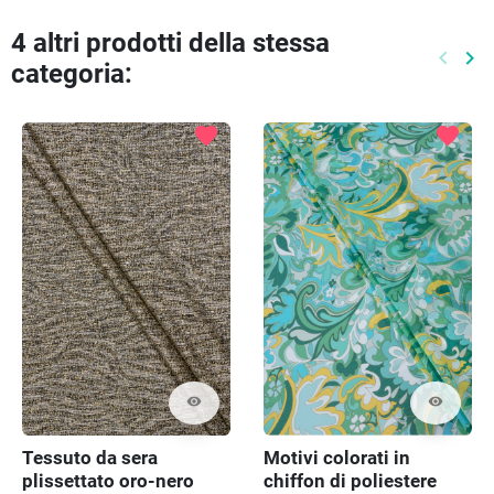
4 altri prodotti della stessa
keyboard_arrow_left
keyboard_arrow_right
categoria:
Preced
Pr
favorite
favorite
visibility
visibility
Tessuto da sera
Motivi colorati in
plissettato oro-nero
chiffon di poliestere