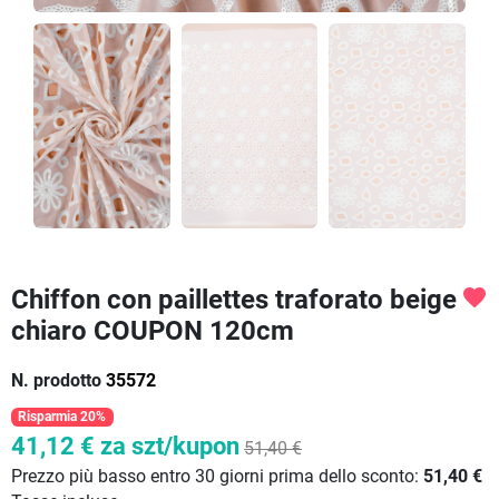
Chiffon con paillettes traforato beige
favorite
chiaro COUPON 120cm
N. prodotto
35572
Risparmia 20%
41,12 €
za szt/kupon
51,40 €
Prezzo più basso entro 30 giorni prima dello sconto:
51,40 €