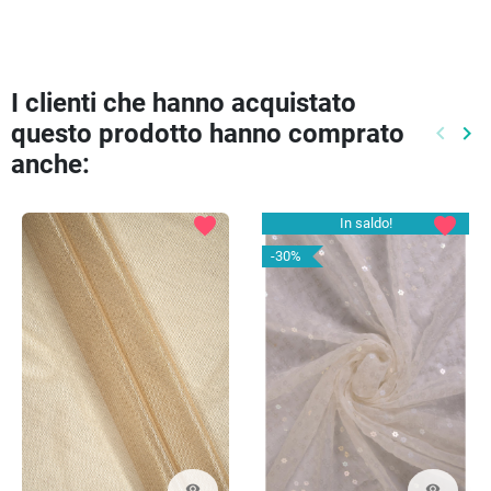
I clienti che hanno acquistato
questo prodotto hanno comprato
keyboard_arrow_left
keyboard_arrow_right
Preced
Pr
anche:
favorite
favorite
In saldo!
-30%
visibility
visibility