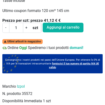
Tasse incluse
Ultimo coupon formato 120 cm* 145 cm
Prezzo per
szt:
prezzo 41,12 €
€
Aggiungi al carrello
-
+
szt
Ultimi articoli in magazzino

Ordine
Oggi
Spediremo i tuoi prodotti
domani!
Consegniamo i nostri prodotti nei paesi dell'Unione Europea. Per ottenere lo 0% di
IVA per le transazioni intracomunitarie
forniscici il tuo numero di partita IVA UE
valido
Marchio
Izpol
N. prodotto
35572
Disponibilità Immediata
1 szt