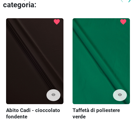
keyboard_arrow_left
keyboard_arrow_right
categoria:
Preced
Pr
favorite
favorite
visibility
visibility
Abito Cadi - cioccolato
Taffetà di poliestere
fondente
verde