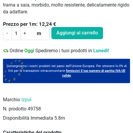
trama a saia, morbido, molto resistente, delicatamente rigido
da adattare.
Prezzo per
1
m:
12,24
€
Aggiungi al carrello
-
+
m
Ordine
Oggi
Spediremo i tuoi prodotti in
Lunedì!
Consegniamo i nostri prodotti nei paesi dell'Unione Europea. Per ottenere lo 0% di
IVA per le transazioni intracomunitarie
forniscici il tuo numero di partita IVA UE
valido
Marchio
Izpol
N. prodotto
49758
Disponibilità Immediata
5.8m
Caratteristiche del prodotto