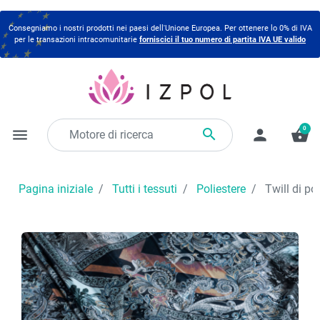
Consegniamo i nostri prodotti nei paesi dell'Unione Europea. Per ottenere lo 0% di IVA
per le transazioni intracomunitarie
forniscici il tuo numero di partita IVA UE valido
0

menu
person
shopping_basket
Pagina iniziale
Tutti i tessuti
Poliestere
Twill di pol