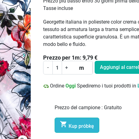
Prezzo più basso entro 30 giorni prima dell
Tasse incluse
Georgette italiana in poliestere color crema 
tessuto ad armatura larga a trama semplice c
caratteristica superficie granulosa. È un mate
modo bello e fluido.
keyboard_arrow_right
Prezzo per
1
m:
9,79
€
Prossimo
Aggiungi al carrel
m
-
+
Ordine
Oggi
Spediremo i tuoi prodotti in
Prezzo del campione :
Gratuito

Kup próbkę