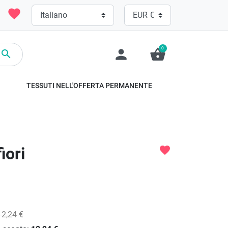
favorite
0
person
shopping_basket

TESSUTI NELL'OFFERTA PERMANENTE
iori
favorite
12,24 €