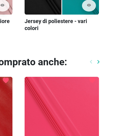
visibility
visibility
iore
Jersey di poliestere - vari
colori
comprato anche:
keyboard_arrow_left
keyboard_arrow_right
Precedente
Prossimo
favorite
favorite