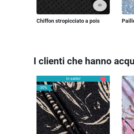
visibility
Chiffon stropicciato a pois
Paill
I clienti che hanno ac
favorite
In saldo!
-30%