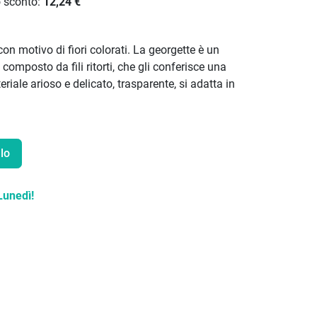
o sconto:
12,24 €
con motivo di fiori colorati. La georgette è un
omposto da fili ritorti, che gli conferisce una
riale arioso e delicato, trasparente, si adatta in
lo
Lunedì!