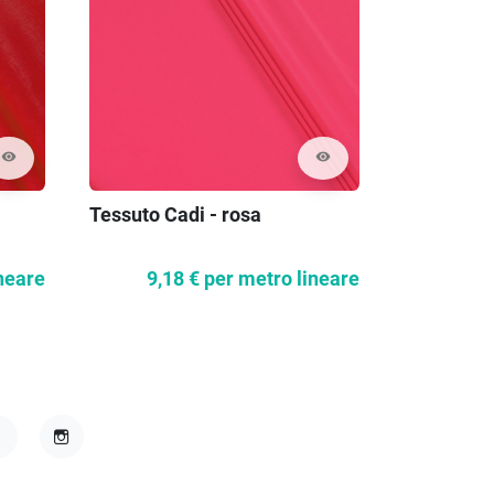
visibility
visibility
Tessuto Cadi - rosa
Batisto di
neare
9,18 €
per metro lineare
6,1
acebook
Instagram