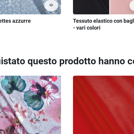
visibility
ettes azzurre
Tessuto elastico con bagl
- vari colori
quistato questo prodotto hanno 
favorite