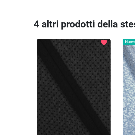
4 altri prodotti della st
favorite
Nuov