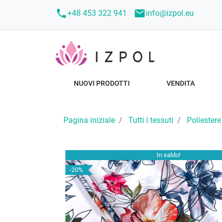
call
mail
+48 453 322 941
info@izpol.eu
NUOVI PRODOTTI
VENDITA
Pagina iniziale
Tutti i tessuti
Poliestere
In saldo!
-20%