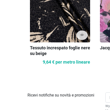
visibility
Tessuto increspato foglie nere
Jacqu
su beige
9,64 €
per metro lineare
Ricevi notifiche su novità e promozioni
Wys