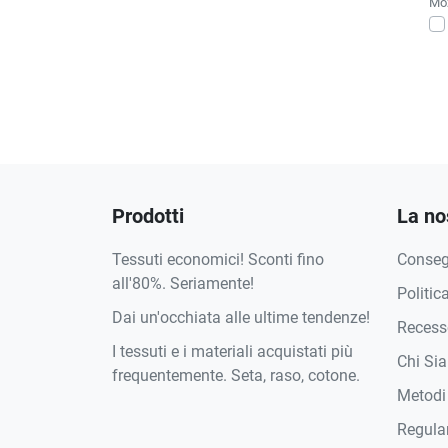
Moż
Prodotti
La no
Tessuti economici! Sconti fino
Conse
all'80%. Seriamente!
Politic
Dai un'occhiata alle ultime tendenze!
Recesso
I tessuti e i materiali acquistati più
Chi Si
frequentemente. Seta, raso, cotone.
Metodi
Regula