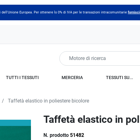
 dell'Unione Europea. Per ottenere lo 0% di IVA per le transazioni intracomunitarie
fornisci
TUTTI I TESSUTI
MERCERIA
TESSUTI SU...
Taffetà elastico in poliestere bicolore
Taffetà elastico in po
N. prodotto
51482