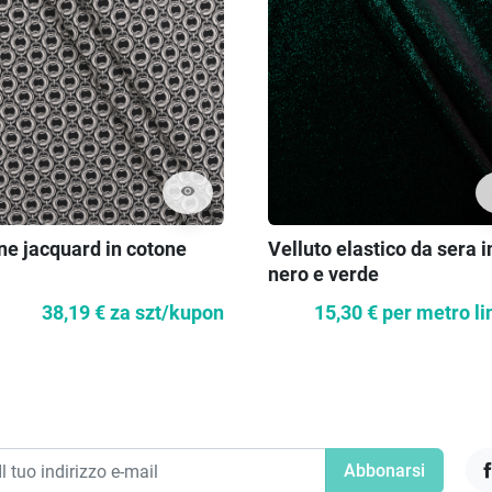
visibility
ne jacquard in cotone
Velluto elastico da sera i
nero e verde
38,19 €
za szt/kupon
15,30 €
per metro li