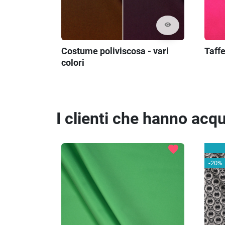
visibility
Taffe
Costume poliviscosa - vari
colori
I clienti che hanno ac
favorite
-20%