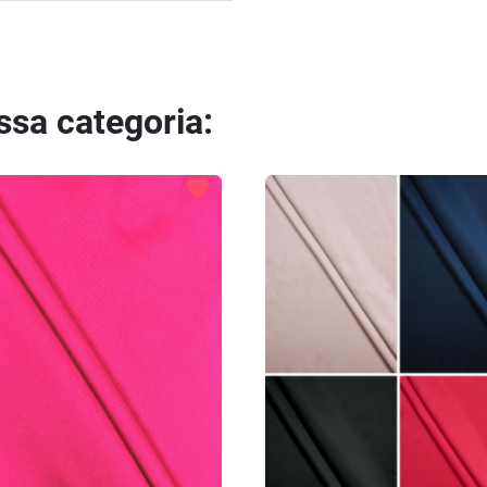
essa categoria:
favorite