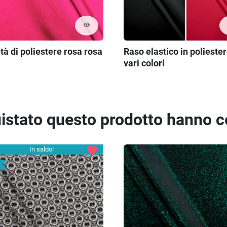
visibility
tà di poliestere rosa rosa
Raso elastico in poliester
vari colori
quistato questo prodotto hanno 
favorite
In saldo!