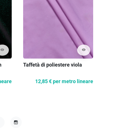
visibility
visibility
n
Taffetà di poliestere viola
Taffetà po
neare
12,85 €
per metro lineare
45,9