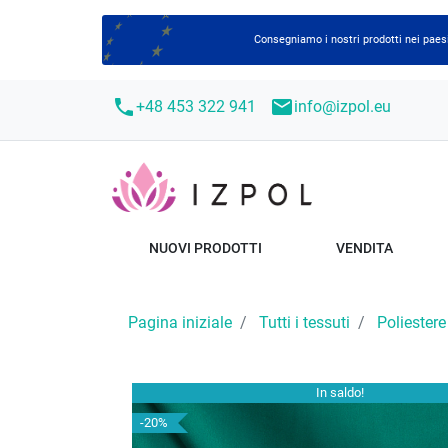
Consegniamo i nostri prodotti nei paesi
call
mail
+48 453 322 941
info@izpol.eu
NUOVI PRODOTTI
VENDITA
Pagina iniziale
Tutti i tessuti
Poliestere
In saldo!
-20%