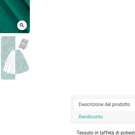
zoom_in
Descrizione del prodotto
Rendiconto
Tessuto in taffetà di polieste