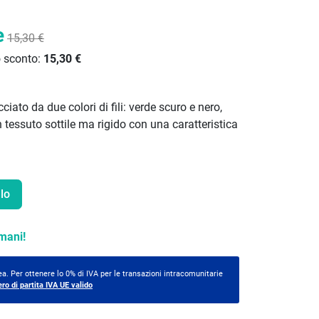
e
15,30 €
o sconto:
15,30 €
cciato da due colori di fili: verde scuro e nero,
n tessuto sottile ma rigido con una caratteristica
lo
mani!
a. Per ottenere lo 0% di IVA per le transazioni intracomunitarie
ero di partita IVA UE valido