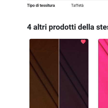
Tipo di tessitura
Taffetà
4 altri prodotti della st
favorite