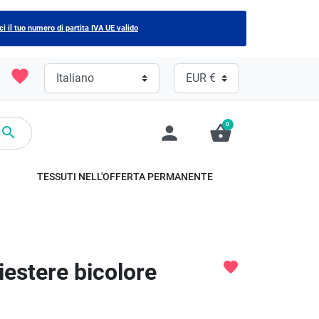
ci il tuo numero di partita IVA UE valido
favorite
0
person
shopping_basket

TESSUTI NELL'OFFERTA PERMANENTE
liestere bicolore
favorite