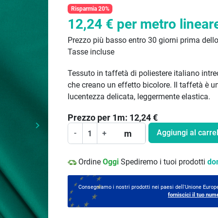
Risparmia 20%
12,24 €
per metro linear
Prezzo più basso entro 30 giorni prima dell
Tasse incluse
Tessuto in taffetà di poliestere italiano intre
che creano un effetto bicolore. Il taffetà è u
lucentezza delicata, leggermente elastica.
Prezzo per
1
m:
12,24
€
keyboard_arrow_right
Prossimo
Aggiungi al carrel
m
-
+
Ordine
Oggi
Spediremo i tuoi prodotti
do
Consegniamo i nostri prodotti nei paesi dell'Unione Europe
forniscici il tuo num