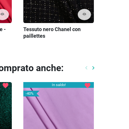
visibility
visibility
Tessuto nero Chanel con
e -
paillettes
comprato anche:
keyboard_arrow_left
keyboard_arrow_right
Precedente
Prossimo
favorite
favorite
In saldo!
-40%