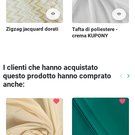
visibility
visibility
Zigzag jacquard dorati
Tafta di poliestere -
crema KUPONY
I clienti che hanno acquistato
questo prodotto hanno comprato
keyboard_arrow_left
keyboard_arrow_right
Preced
Pr
anche:
favorite
favorite