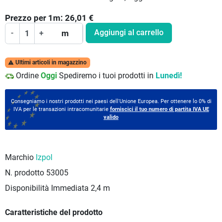
Prezzo per
1
m:
26,01
€
Aggiungi al carrello
-
+
m
Ultimi articoli in magazzino

Ordine
Oggi
Spediremo i tuoi prodotti in
Lunedì!
Consegniamo i nostri prodotti nei paesi dell'Unione Europea. Per ottenere lo 0% di
IVA per le transazioni intracomunitarie
forniscici il tuo numero di partita IVA UE
valido
Marchio
Izpol
N. prodotto
53005
Disponibilità Immediata
2,4 m
Caratteristiche del prodotto