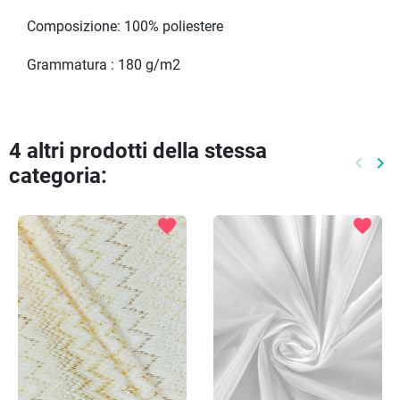
Composizione: 100% poliestere
Grammatura : 180 g/m2
4 altri prodotti della stessa
keyboard_arrow_left
keyboard_arrow_right
categoria:
Preced
Pr
favorite
favorite