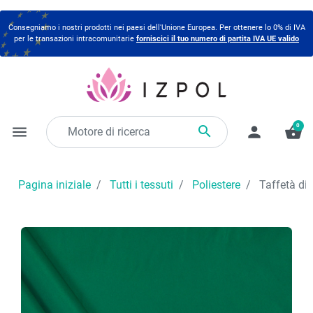
Consegniamo i nostri prodotti nei paesi dell'Unione Europea. Per ottenere lo 0% di IVA
per le transazioni intracomunitarie
forniscici il tuo numero di partita IVA UE valido
0

menu
person
shopping_basket
Pagina iniziale
Tutti i tessuti
Poliestere
Taffetà di 