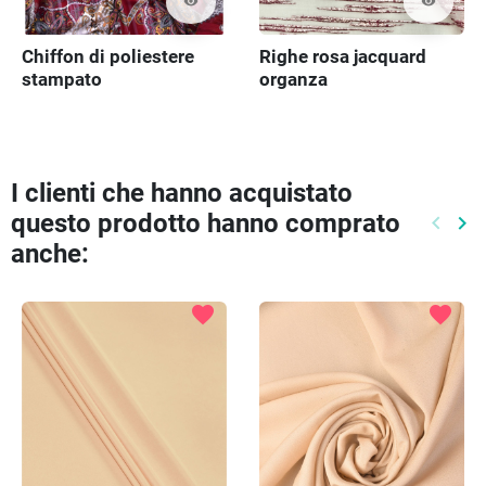
visibility
visibility
Chiffon di poliestere
Righe rosa jacquard
stampato
organza
I clienti che hanno acquistato
questo prodotto hanno comprato
keyboard_arrow_left
keyboard_arrow_right
Preced
Pr
anche:
favorite
favorite