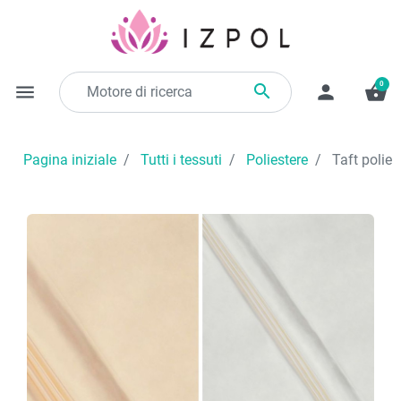
0

menu
person
shopping_basket
Pagina iniziale
Tutti i tessuti
Poliestere
Taft poliest