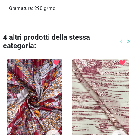
Gramatura: 290 g/mq
4 altri prodotti della stessa
keyboard_arrow_left
keyboard_arrow_right
categoria:
Preced
Pr
favorite
favorite