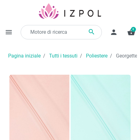
0

menu
person
shopping_basket
Pagina iniziale
Tutti i tessuti
Poliestere
Georgette c