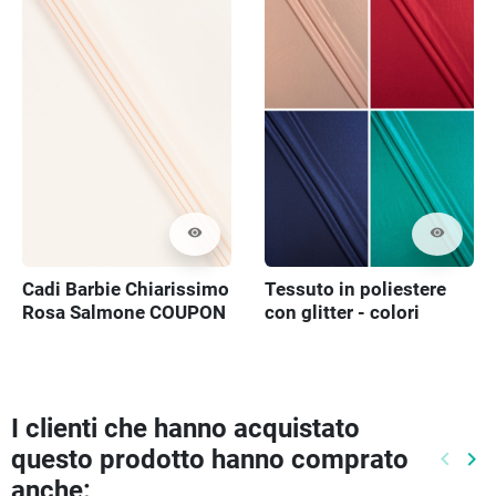
visibility
visibility
Cadi Barbie Chiarissimo
Tessuto in poliestere
Rosa Salmone COUPON
con glitter - colori
100cm
I clienti che hanno acquistato
questo prodotto hanno comprato
keyboard_arrow_left
keyboard_arrow_right
Preced
Pr
anche: