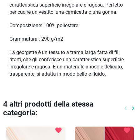
caratteristica superficie irregolare e rugosa. Perfetto
per cucire un vestito, una camicetta o una gonna.
Composizione: 100% poliestere
Grammatura : 290 g/m2
La georgette è un tessuto a trama larga fatta di fili
ritorti, che gli conferisce una caratteristica superficie
irregolare e rugosa. È un materiale arioso e delicato,
trasparente, si adatta in modo bello e fluido.
4 altri prodotti della stessa
keyboard_arrow_left
keyboard_arrow_right
categoria:
Preced
Pr
favorite
favorite