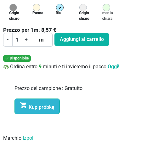
Grigio
Panna
Blu
Grigio
menta
chiaro
chiaro
chiara
Prezzo per
1
m:
8,57
€
Aggiungi al carrello
-
+
m
Disponibile

Ordina entro
9
minuti e ti invieremo il pacco
Oggi!
Prezzo del campione :
Gratuito

Kup próbkę
Marchio
Izpol