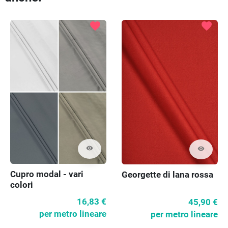
favorite
favorite
visibility
visibility
Cupro modal - vari
Georgette di lana rossa
colori
16,83 €
45,90 €
per metro lineare
per metro lineare