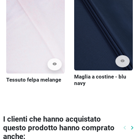
visibility
visibility
Maglia a costine - blu
Tessuto felpa melange
navy
I clienti che hanno acquistato
questo prodotto hanno comprato
keyboard_arrow_left
keyboard_arrow_right
Preced
Pr
anche: