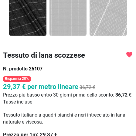
Tessuto di lana scozzese
favorite
N. prodotto
25107
Risparmia 20%
29,37 €
per metro lineare
36,72 €
Prezzo più basso entro 30 giorni prima dello sconto:
36,72 €
Tasse incluse
Tessuto italiano a quadri bianchi e neri intrecciato in lana
naturale e viscosa.
Prezzo per
1
m:
29,37
€