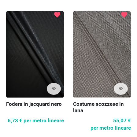
favorite
favorite
visibility
visibility
Fodera in jacquard nero
Costume scozzese in
lana
6,73 €
per metro lineare
55,07 €
per metro lineare