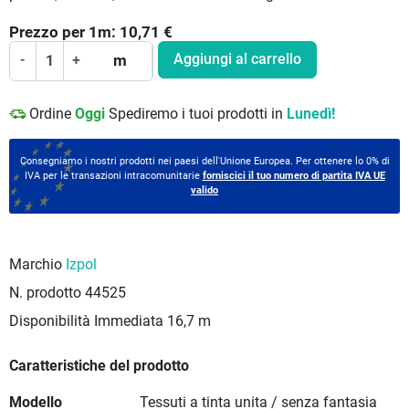
Prezzo per
1
m:
10,71
€
Aggiungi al carrello
-
+
m
Ordine
Oggi
Spediremo i tuoi prodotti in
Lunedì!
Consegniamo i nostri prodotti nei paesi dell'Unione Europea. Per ottenere lo 0% di
IVA per le transazioni intracomunitarie
forniscici il tuo numero di partita IVA UE
valido
Marchio
Izpol
N. prodotto
44525
Disponibilità Immediata
16,7 m
Caratteristiche del prodotto
Modello
Tessuti a tinta unita / senza fantasia