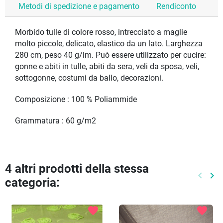
Metodi di spedizione e pagamento
Rendiconto
Morbido tulle di colore rosso, intrecciato a maglie
molto piccole, delicato, elastico da un lato. Larghezza
280 cm, peso 40 g/lm. Può essere utilizzato per cucire:
gonne e abiti in tulle, abiti da sera, veli da sposa, veli,
sottogonne, costumi da ballo, decorazioni.
Composizione : 100 % Poliammide
Grammatura : 60 g/m2
4 altri prodotti della stessa
keyboard_arrow_left
keyboard_arrow_right
categoria:
Preced
Pr
favorite
favorite