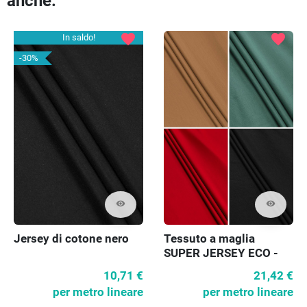
anche:
favorite
favorite
In saldo!
-30%
visibility
visibility
Tessuto a maglia
Jersey di cotone nero
SUPER JERSEY ECO -
vari colori
21,42 €
10,71 €
per metro lineare
per metro lineare