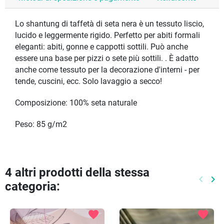
Lo shantung di taffetà di seta nera è un tessuto liscio,
lucido e leggermente rigido. Perfetto per abiti formali
eleganti: abiti, gonne e cappotti sottili. Può anche
essere una base per pizzi o sete più sottili. . È adatto
anche come tessuto per la decorazione d'interni - per
tende, cuscini, ecc. Solo lavaggio a secco!
Composizione: 100% seta naturale
Peso: 85 g/m2
4 altri prodotti della stessa
keyboard_arrow_left
keyboard_arrow_right
categoria:
Preced
Pr
favorite
favorite