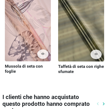
visibility
visibility
Mussola di seta con
Taffetà di seta con righe
foglie
sfumate
I clienti che hanno acquistato
questo prodotto hanno comprato
keyboard_arrow_left
keyboard_arrow_right
Preced
Pr