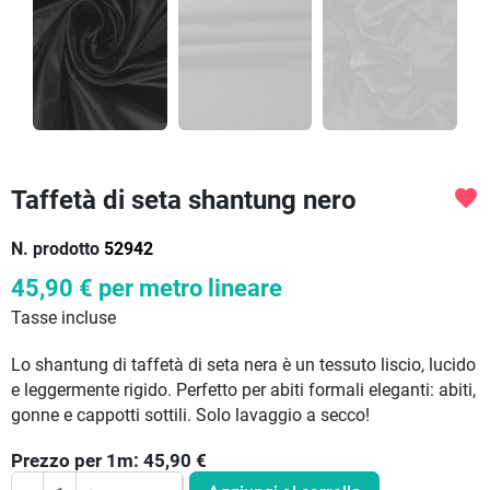
Taffetà di seta shantung nero
favorite
N. prodotto
52942
45,90 €
per metro lineare
Tasse incluse
Lo shantung di taffetà di seta nera è un tessuto liscio, lucido
e leggermente rigido. Perfetto per abiti formali eleganti: abiti,
gonne e cappotti sottili. Solo lavaggio a secco!
Prezzo per
1
m:
45,90
€