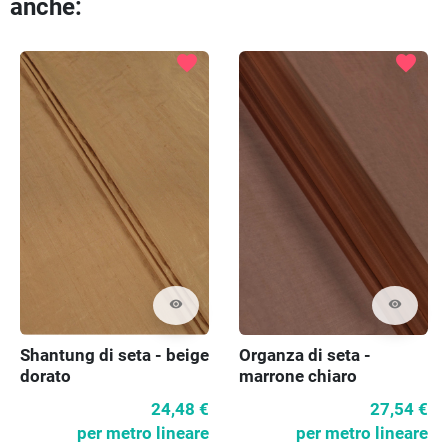
anche:
favorite
favorite
visibility
visibility
Shantung di seta - beige
Organza di seta -
dorato
marrone chiaro
24,48 €
27,54 €
per metro lineare
per metro lineare