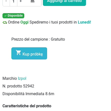
Aggiungi al carrello
-
+
m
Disponibile

Ordine
Oggi
Spediremo i tuoi prodotti in
Lunedì!
Prezzo del campione :
Gratuito

Kup próbkę
Marchio
Izpol
N. prodotto
52942
Disponibilità Immediata
8.6m
Caratteristiche del prodotto