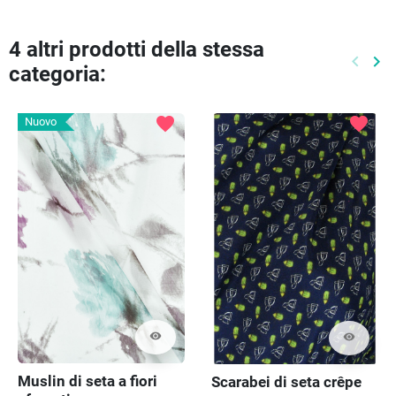
4 altri prodotti della stessa
keyboard_arrow_left
keyboard_arrow_right
categoria:
Preced
Pr
favorite
favorite
Nuovo
visibility
visibility
Muslin di seta a fiori
Scarabei di seta crêpe