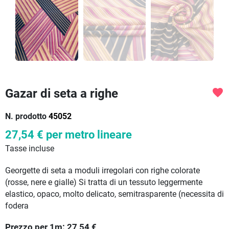
Gazar di seta a righe
favorite
N. prodotto
45052
27,54 €
per metro lineare
Tasse incluse
Georgette di seta a moduli irregolari con righe colorate
(rosse, nere e gialle) Si tratta di un tessuto leggermente
elastico, opaco, molto delicato, semitrasparente (necessita di
fodera
Prezzo per
1
m:
27,54
€