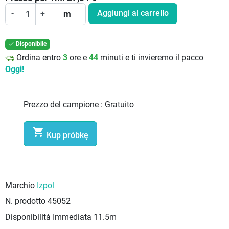
Aggiungi al carrello
-
+
m
Disponibile

Ordina entro
3
ore e
44
minuti e ti invieremo il pacco
Oggi!
Prezzo del campione :
Gratuito

Kup próbkę
Marchio
Izpol
N. prodotto
45052
Disponibilità Immediata
11.5m