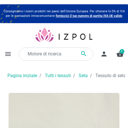
Consegniamo i nostri prodotti nei paesi dell'Unione Europea. Per ottenere lo 0% di IVA
per le transazioni intracomunitarie
forniscici il tuo numero di partita IVA UE valido
0

menu
person
shopping_basket
Pagina iniziale
Tutti i tessuti
Seta
Tessuto di seta 