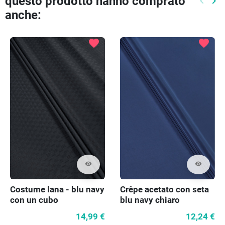
questo prodotto hanno comprato
keyboard_arrow_left
keyboard_arrow_right
Preced
Pr
anche:
favorite
favorite
visibility
visibility
Costume lana - blu navy
Crêpe acetato con seta
con un cubo
blu navy chiaro
14,99 €
12,24 €