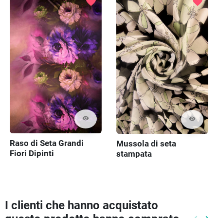
favorite
favorite
visibility
visibility
Raso di Seta Grandi
Mussola di seta
Fiori Dipinti
stampata
I clienti che hanno acquistato