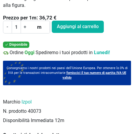
alla figura.
Prezzo per
1
m:
36,72
€
Aggiungi al carrello
-
+
m
Disponibile

Ordine
Oggi
Spediremo i tuoi prodotti in
Lunedì!
Consegniamo i nostri prodotti nei paesi dell'Unione Europea. Per ottenere lo 0% di
IVA per le transazioni intracomunitarie
forniscici il tuo numero di partita IVA UE
valido
Marchio
Izpol
N. prodotto
40073
Disponibilità Immediata
12m