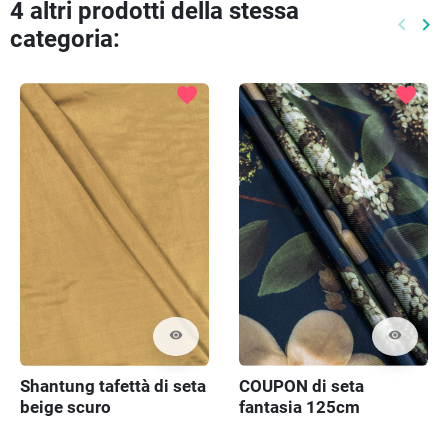
4 altri prodotti della stessa
keyboard_arrow_left
keyboard_arrow_right
categoria:
Preced
Pr
favorite
favorite
visibility
visibility
Shantung tafettà di seta
COUPON di seta
beige scuro
fantasia 125cm