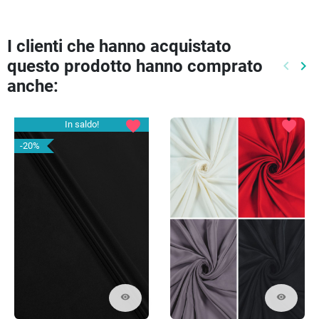
I clienti che hanno acquistato
questo prodotto hanno comprato
keyboard_arrow_left
keyboard_arrow_right
Preced
Pr
anche:
favorite
favorite
In saldo!
-20%
visibility
visibility