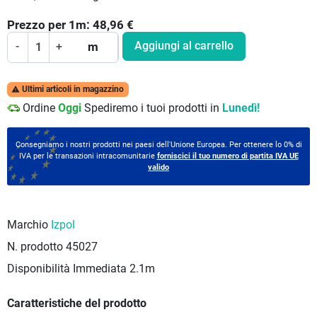
Prezzo per
1
m:
48,96
€
Aggiungi al carrello
-
+
m
Ultimi articoli in magazzino

Ordine
Oggi
Spediremo i tuoi prodotti in
Lunedì!
Consegniamo i nostri prodotti nei paesi dell'Unione Europea. Per ottenere lo 0% di
IVA per le transazioni intracomunitarie
forniscici il tuo numero di partita IVA UE
valido
Marchio
Izpol
N. prodotto
45027
Disponibilità Immediata
2.1m
Caratteristiche del prodotto