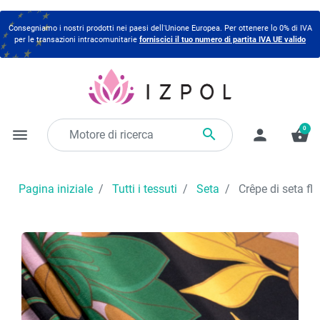
Consegniamo i nostri prodotti nei paesi dell'Unione Europea. Per ottenere lo 0% di IVA
per le transazioni intracomunitarie
forniscici il tuo numero di partita IVA UE valido
0

menu
person
shopping_basket
Pagina iniziale
Tutti i tessuti
Seta
Crêpe di seta flo