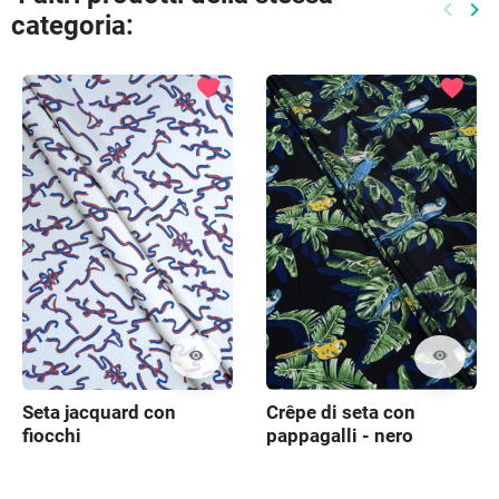
keyboard_arrow_left
keyboard_arrow_right
categoria:
Preced
Pr
favorite
favorite
visibility
visibility
Seta jacquard con
Crêpe di seta con
fiocchi
pappagalli - nero