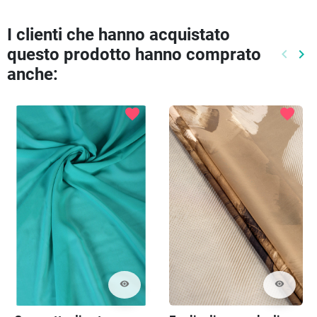
I clienti che hanno acquistato
questo prodotto hanno comprato
keyboard_arrow_left
keyboard_arrow_right
Preced
Pr
anche:
favorite
favorite
visibility
visibility