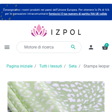
Consegniamo i nostri prodotti nei paesi dell'Unione Europea. Per ottenere lo 0% di IVA
per le transazioni intracomunitarie
forniscici il tuo numero di partita IVA UE valido
0

menu
person
shopping_basket
Pagina iniziale
Tutti i tessuti
Seta
Stampa leopardat