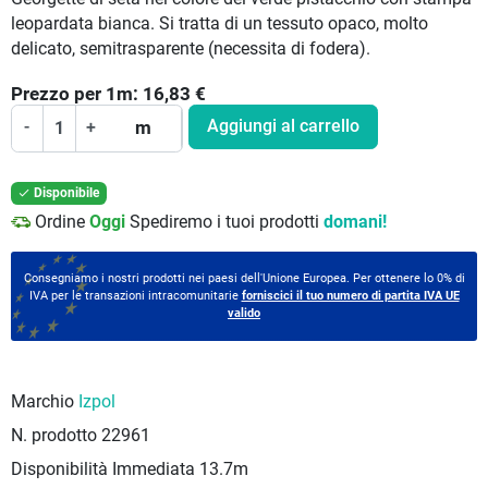
leopardata bianca. Si tratta di un tessuto opaco, molto
delicato, semitrasparente (necessita di fodera).
Prezzo per
1
m:
16,83
€
Aggiungi al carrello
-
+
m
Disponibile

Ordine
Oggi
Spediremo i tuoi prodotti
domani!
Consegniamo i nostri prodotti nei paesi dell'Unione Europea. Per ottenere lo 0% di
IVA per le transazioni intracomunitarie
forniscici il tuo numero di partita IVA UE
valido
Marchio
Izpol
N. prodotto
22961
Disponibilità Immediata
13.7m