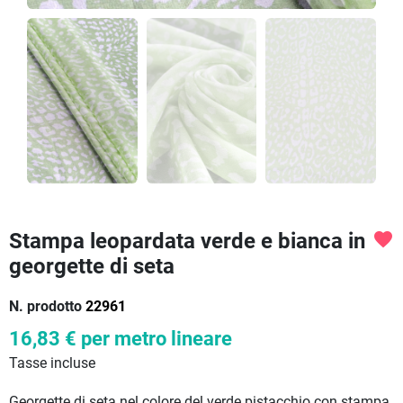
Stampa leopardata verde e bianca in
favorite
georgette di seta
N. prodotto
22961
16,83 €
per metro lineare
Tasse incluse
Georgette di seta nel colore del verde pistacchio con stampa