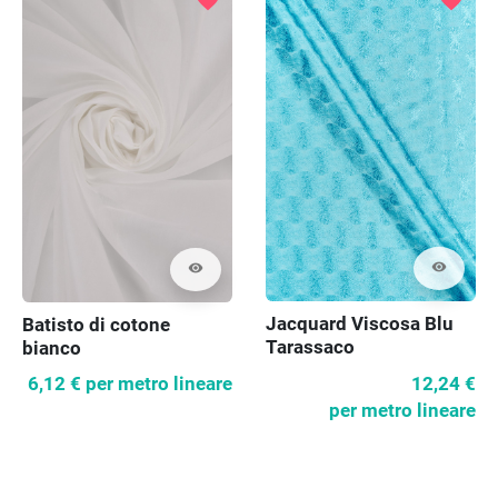
favorite
favorite
visibility
visibility
Jacquard Viscosa Blu
Batisto di cotone
Tarassaco
bianco
12,24 €
6,12 €
per metro lineare
per metro lineare