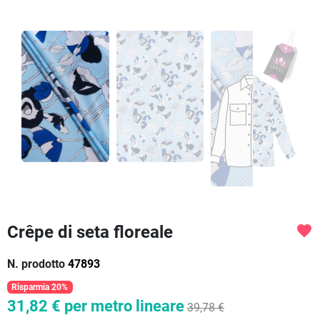
Crêpe di seta floreale
favorite
N. prodotto
47893
Risparmia 20%
31,82 €
per metro lineare
39,78 €