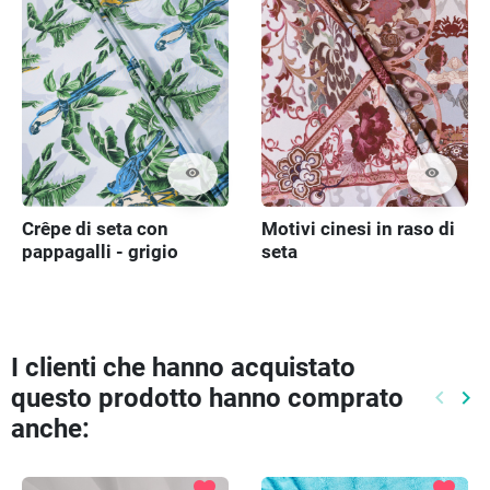
visibility
visibility
Crêpe di seta con
Motivi cinesi in raso di
pappagalli - grigio
seta
I clienti che hanno acquistato
questo prodotto hanno comprato
keyboard_arrow_left
keyboard_arrow_right
Preced
Pr
anche: