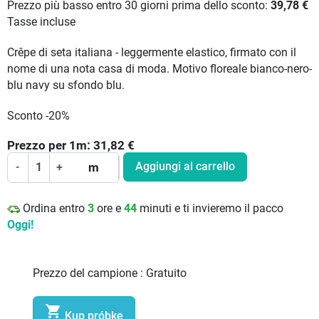
Prezzo più basso entro 30 giorni prima dello sconto:
39,78 €
Tasse incluse
Crêpe di seta italiana - leggermente elastico, firmato con il
nome di una nota casa di moda. Motivo floreale bianco-nero-
blu navy su sfondo blu.
Sconto -20%
Prezzo per
1
m:
31,82
€
Aggiungi al carrello
-
+
m
Ordina entro
3
ore e
44
minuti e ti invieremo il pacco
Oggi!
Prezzo del campione :
Gratuito

Kup próbkę