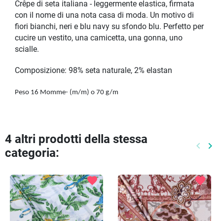
Crêpe di seta italiana - leggermente elastica, firmata
con il nome di una nota casa di moda. Un motivo di
fiori bianchi, neri e blu navy su sfondo blu. Perfetto per
cucire un vestito, una camicetta, una gonna, uno
scialle.
Composizione: 98% seta naturale, 2% elastan
Peso 16 Momme- (m/m) o 70 g/m
4 altri prodotti della stessa
keyboard_arrow_left
keyboard_arrow_right
categoria:
Preced
Pr
favorite
favorite