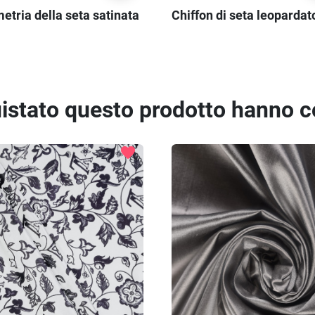
etria della seta satinata
Chiffon di seta leopardat
quistato questo prodotto hanno 
favorite