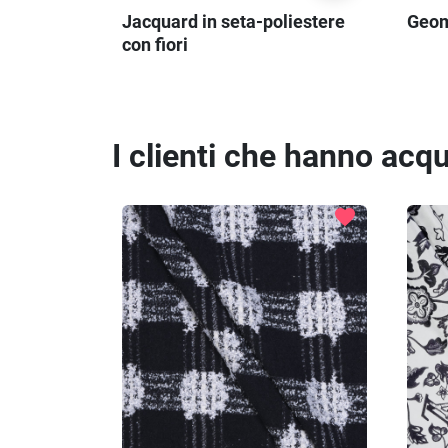
Jacquard in seta-poliestere
Geom
con fiori
I clienti che hanno ac
favorite