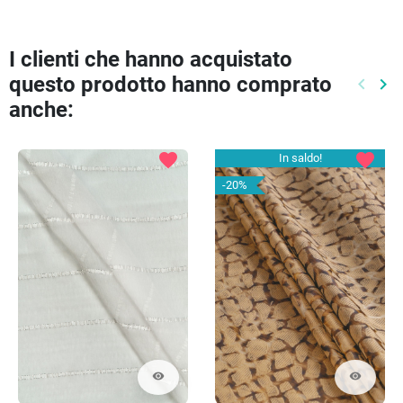
I clienti che hanno acquistato
questo prodotto hanno comprato
keyboard_arrow_left
keyboard_arrow_right
Preced
Pr
anche:
favorite
favorite
In saldo!
-20%
visibility
visibility