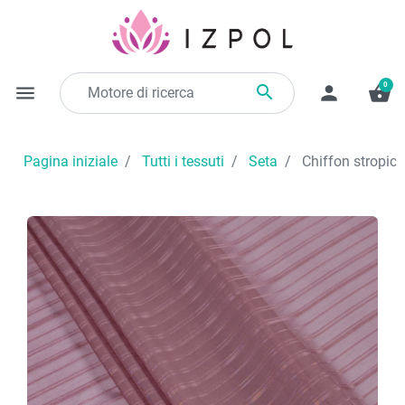
0

menu
person
shopping_basket
Pagina iniziale
Tutti i tessuti
Seta
Chiffon stropicci