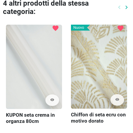
4 altri prodotti della stessa
keyboard_arrow_left
keyboard_arrow_right
categoria:
Preced
Pr
favorite
favorite
Nuovo
visibility
visibility
Chiffon di seta ecru con
KUPON seta crema in
motivo dorato
organza 80cm