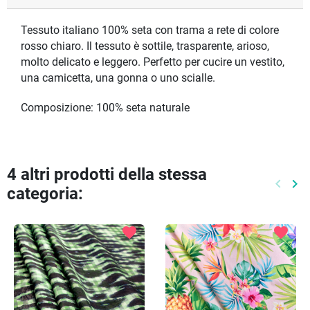
Tessuto italiano 100% seta con trama a rete di colore
rosso chiaro. Il tessuto è sottile, trasparente, arioso,
molto delicato e leggero. Perfetto per cucire un vestito,
una camicetta, una gonna o uno scialle.
Composizione: 100% seta naturale
4 altri prodotti della stessa
keyboard_arrow_left
keyboard_arrow_right
categoria:
Preced
Pr
favorite
favorite