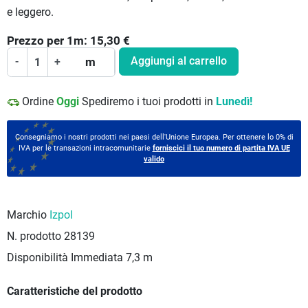
e leggero.
Prezzo per
1
m:
15,30
€
Aggiungi al carrello
-
+
m
Ordine
Oggi
Spediremo i tuoi prodotti in
Lunedì!
Consegniamo i nostri prodotti nei paesi dell'Unione Europea. Per ottenere lo 0% di
IVA per le transazioni intracomunitarie
forniscici il tuo numero di partita IVA UE
valido
Marchio
Izpol
N. prodotto
28139
Disponibilità Immediata
7,3 m
Caratteristiche del prodotto