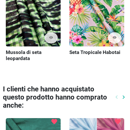
visibility
visibility
Mussola di seta
Seta Tropicale Habotai
leopardata
I clienti che hanno acquistato
questo prodotto hanno comprato
keyboard_arrow_left
keyboard_arrow_right
Preced
Pr
anche:
favorite
favorite