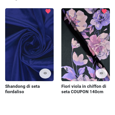
favorite
favorite
visibility
visibility
Shandong di seta
Fiori viola in chiffon di
fiordaliso
seta COUPON 140cm