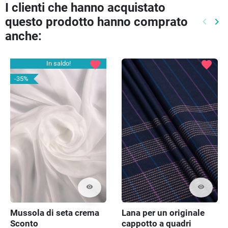
I clienti che hanno acquistato
questo prodotto hanno comprato
keyboard_arrow_left
keyboard_arrow_right
Preced
Pr
anche:
favorite
favorite
In saldo!
-35%
visibility
visibility
Mussola di seta crema
Lana per un originale
Sconto
cappotto a quadri