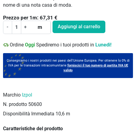
nome di una nota casa di moda.
Prezzo per
1
m:
67,31
€
Aggiungi al carrello
-
+
m
Ordine
Oggi
Spediremo i tuoi prodotti in
Lunedì!
Consegniamo i nostri prodotti nei paesi dell'Unione Europea. Per ottenere lo 0% di
IVA per le transazioni intracomunitarie
forniscici il tuo numero di partita IVA UE
valido
Marchio
Izpol
N. prodotto
50600
Disponibilità Immediata
10,6 m
Caratteristiche del prodotto