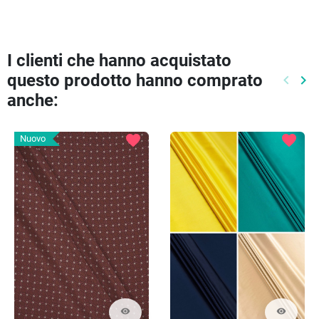
I clienti che hanno acquistato
questo prodotto hanno comprato
keyboard_arrow_left
keyboard_arrow_right
Preced
Pr
anche:
favorite
favorite
Nuovo
visibility
visibility