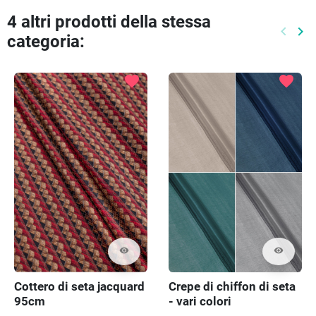
4 altri prodotti della stessa
keyboard_arrow_left
keyboard_arrow_right
categoria:
Preced
Pr
favorite
favorite
visibility
visibility
Cottero di seta jacquard
Crepe di chiffon di seta
95cm
- vari colori