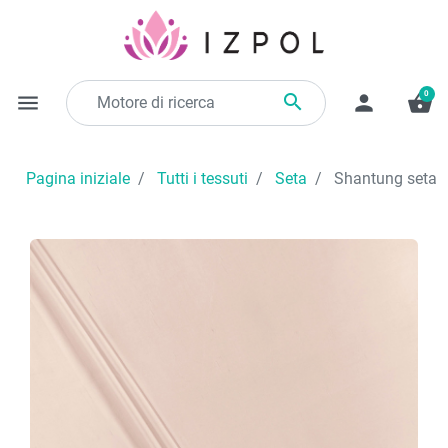
0

menu
person
shopping_basket
Pagina iniziale
Tutti i tessuti
Seta
Shantung seta r