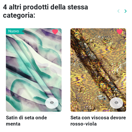
4 altri prodotti della stessa
keyboard_arrow_left
keyboard_arrow_right
categoria:
Preced
Pr
favorite
favorite
Nuovo
visibility
visibility
Satin di seta onde
Seta con viscosa devore
menta
rosso-viola