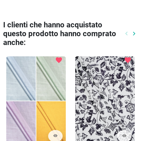
I clienti che hanno acquistato
questo prodotto hanno comprato
keyboard_arrow_left
keyboard_arrow_right
Preced
Pr
anche:
favorite
favorite
visibility
visibility