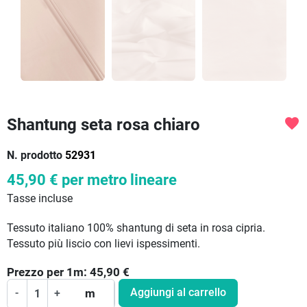
Shantung seta rosa chiaro
favorite
N. prodotto
52931
45,90 €
per metro lineare
Tasse incluse
Tessuto italiano 100% shantung di seta in rosa cipria.
Tessuto più liscio con lievi ispessimenti.
Prezzo per
1
m:
45,90
€
Aggiungi al carrello
-
+
m