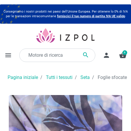
Consegniamo i nostri prodotti nei paesi dell'Unione Europea. Per ottenere lo 0% di IVA
per le transazioni intracomunitarie
forniscici il tuo numero di partita IVA UE valido
0

menu
person
shopping_basket
Pagina iniziale
Tutti i tessuti
Seta
Foglie sfocate in