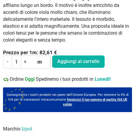
affilano lungo un bordo. Il motivo è inoltre arricchito da
accenti di colore viola molto chiaro, che illuminano
delicatamente l'intero materiale. Il tessuto è morbido,
elastico e si adatta magnificamente. Una proposta ideale in
colori tenui per le persone che amano le combinazioni di
colori eleganti e senza tempo.
Prezzo per
1
m:
82,61
€
Aggiungi al carrello
-
+
m
Ordine
Oggi
Spediremo i tuoi prodotti in
Lunedì!
Consegniamo i nostri prodotti nei paesi dell'Unione Europea. Per ottenere lo 0% di
IVA per le transazioni intracomunitarie
forniscici il tuo numero di partita IVA UE
valido
Marchio
Izpol