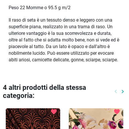
Peso 22 Momme o 95.5 g m/2
Il raso di seta è un tessuto denso e leggero con una
superficie piana, realizzato in una trama di raso. Un
ulteriore vantaggio è la sua scorrevolezza e durata,
oltre al fatto che si adatta molto bene, non si vede ed è
piacevole al tatto. Da un lato è opaco e dall'altro è
nobilmente lucido. Può essere utilizzato per evocare
abiti ariosi, camicette delicate, gonne, sciarpe, sciarpe.
4 altri prodotti della stessa
keyboard_arrow_left
keyboard_arrow_right
categoria:
Preced
Pr
favorite
favorite