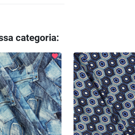
essa categoria:
favorite