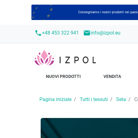
Consegniamo i nostri prodotti nei paesi
call
mail
+48 453 322 941
info@izpol.eu
NUOVI PRODOTTI
VENDITA
Pagina iniziale
Tutti i tessuti
Seta
Co