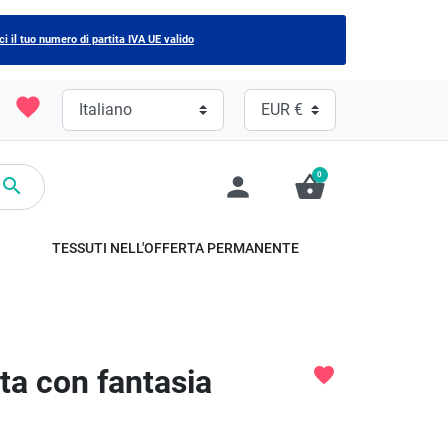
ci il tuo numero di partita IVA UE valido
favorite
0
person
shopping_basket

TESSUTI NELL'OFFERTA PERMANENTE
ta con fantasia
favorite