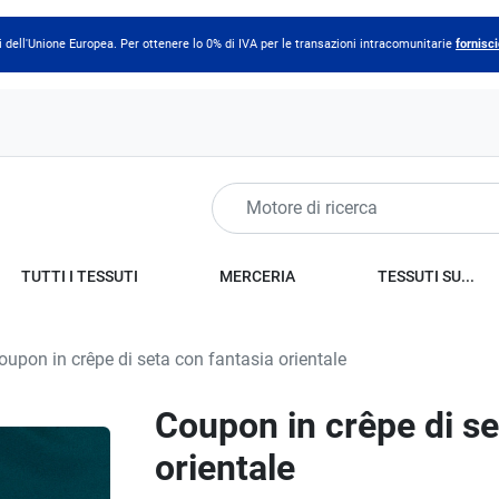
 dell'Unione Europea. Per ottenere lo 0% di IVA per le transazioni intracomunitarie
fornisci
TUTTI I TESSUTI
MERCERIA
TESSUTI SU...
upon in crêpe di seta con fantasia orientale
Coupon in crêpe di se
orientale