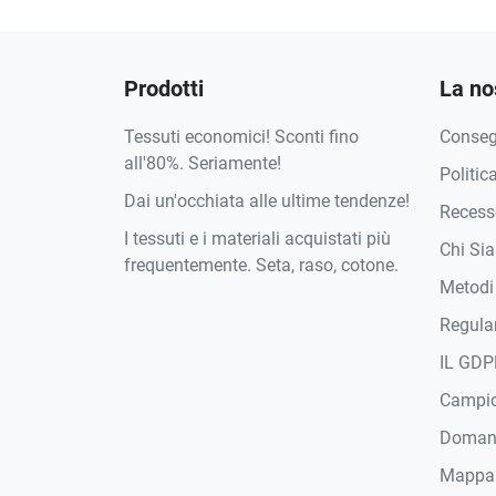
Prodotti
La no
Tessuti economici! Sconti fino
Conse
all'80%. Seriamente!
Politic
Dai un'occhiata alle ultime tendenze!
Recesso
I tessuti e i materiali acquistati più
Chi Si
frequentemente. Seta, raso, cotone.
Metodi
Regula
IL GDP
Campi
Domand
Mappa