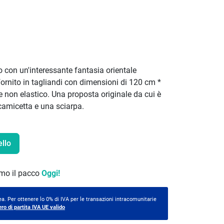
o con un'interessante fantasia orientale
e fornito in tagliandi con dimensioni di 120 cm *
 e non elastico. Una proposta originale da cui è
camicetta e una sciarpa.
ello
remo il pacco
Oggi!
a. Per ottenere lo 0% di IVA per le transazioni intracomunitarie
ero di partita IVA UE valido