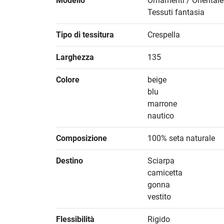
Modello
Ornamenti / Orientale
Tessuti fantasia
Tipo di tessitura
Crespella
Larghezza
135
Colore
beige
blu
marrone
nautico
Composizione
100% seta naturale
Destino
Sciarpa
camicetta
gonna
vestito
Flessibilità
Rigido