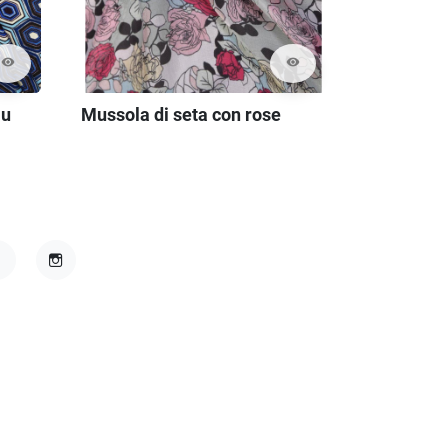
visibility
visibility
lu
Mussola di seta con rose
acebook
Instagram