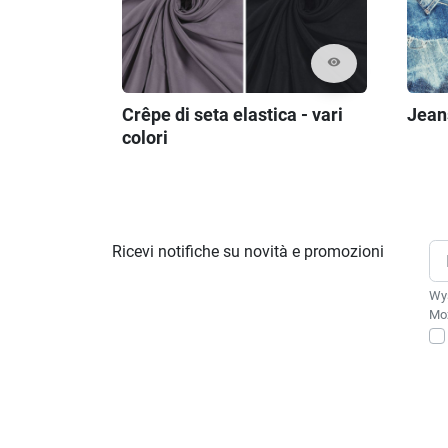
visibility
Jeans
Crêpe di seta elastica - vari
colori
Ricevi notifiche su novità e promozioni
Wys
Moż