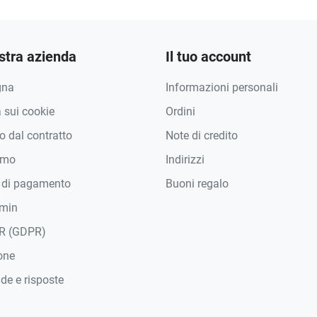
stra azienda
Il tuo account
gna
Informazioni personali
a sui cookie
Ordini
 dal contratto
Note di credito
amo
Indirizzi
 di pagamento
Buoni regalo
min
R (GDPR)
one
e e risposte