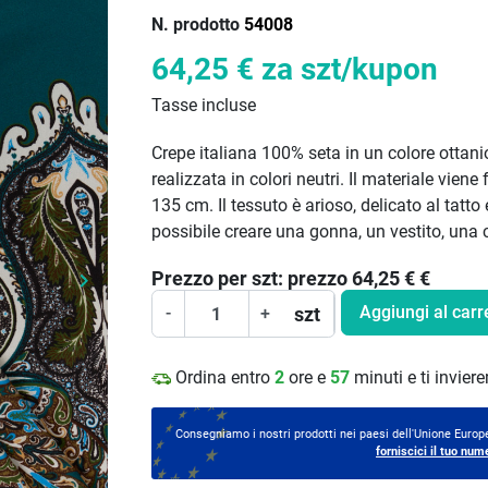
N. prodotto
54008
64,25 €
za szt/kupon
Tasse incluse
Crepe italiana 100% seta in un colore ottani
realizzata in colori neutri. Il materiale vien
135 cm. Il tessuto è arioso, delicato al tatto
possibile creare una gonna, un vestito, una 
Prezzo per
szt:
prezzo 64,25 €
€
keyboard_arrow_right
Prossimo
Aggiungi al carr
szt
-
+
Ordina entro
2
ore e
57
minuti e ti invie
Consegniamo i nostri prodotti nei paesi dell'Unione Europe
forniscici il tuo num