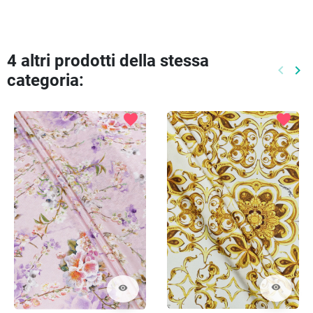
4 altri prodotti della stessa
keyboard_arrow_left
keyboard_arrow_right
categoria:
Preced
Pr
favorite
favorite
visibility
visibility