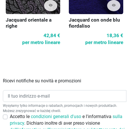
visibility
visibility
Jacquard con onde blu
Jacquard orientale a
fiordaliso
righe
18,36 €
42,84 €
per metro lineare
per metro lineare
Ricevi notifiche su novità e promozioni
Wysyłamy tylko informacje o rabatach, promocjach i nowych produktach.
Możesz zrezygnować w każdej chwili.
Accetto le
condizioni generali d'uso
e l'informativa
sulla
privacy
. Dichiaro inoltre di aver preso visione