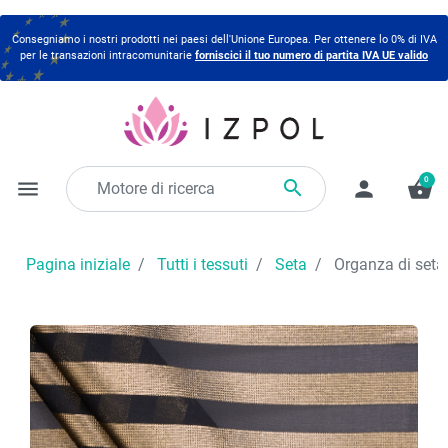
Consegniamo i nostri prodotti nei paesi dell'Unione Europea. Per ottenere lo 0% di IVA
per le transazioni intracomunitarie
forniscici il tuo numero di partita IVA UE valido
0

menu
person
shopping_basket
Pagina iniziale
Tutti i tessuti
Seta
Organza di seta 