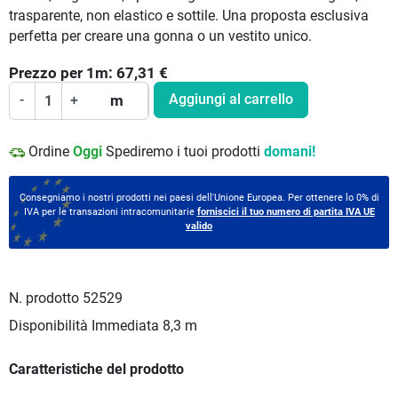
trasparente, non elastico e sottile. Una proposta esclusiva
perfetta per creare una gonna o un vestito unico.
Prezzo per
1
m:
67,31
€
Aggiungi al carrello
-
+
m
Ordine
Oggi
Spediremo i tuoi prodotti
domani!
Consegniamo i nostri prodotti nei paesi dell'Unione Europea. Per ottenere lo 0% di
IVA per le transazioni intracomunitarie
forniscici il tuo numero di partita IVA UE
valido
N. prodotto
52529
Disponibilità Immediata
8,3 m
Caratteristiche del prodotto