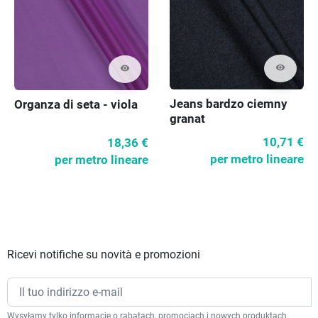
visibility
visibility
Jeans bardzo ciemny
Organza di seta - viola
granat
10,71 €
18,36 €
per metro lineare
per metro lineare
Ricevi notifiche su novità e promozioni
Wysyłamy tylko informacje o rabatach, promocjach i nowych produktach.