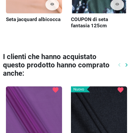
visibility
visibility
Seta jacquard albicocca
COUPON di seta
fantasia 125cm
I clienti che hanno acquistato
questo prodotto hanno comprato
keyboard_arrow_left
keyboard_arrow_right
Preced
Pr
anche:
favorite
favorite
Nuovo