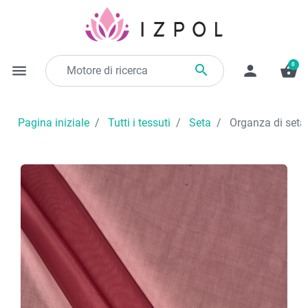
0

menu
person
shopping_basket
Pagina iniziale
Tutti i tessuti
Seta
Organza di seta 