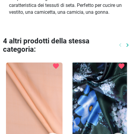
caratteristica dei tessuti di seta. Perfetto per cucire un
vestito, una camicetta, una camicia, una gonna.
4 altri prodotti della stessa
keyboard_arrow_left
keyboard_arrow_right
categoria:
Preced
Pr
favorite
favorite