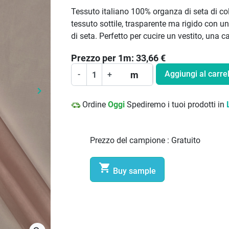
Tessuto italiano 100% organza di seta di col
tessuto sottile, trasparente ma rigido con un
di seta. Perfetto per cucire un vestito, una
Prezzo per
1
m:
33,66
€
Aggiungi al carrel
m
-
+
keyboard_arrow_right
Prossimo
Ordine
Oggi
Spediremo i tuoi prodotti in
Prezzo del campione :
Gratuito

Buy sample