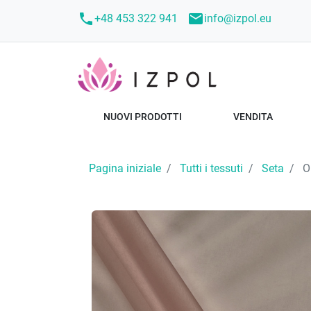
call
mail
+48 453 322 941
info@izpol.eu
NUOVI PRODOTTI
VENDITA
Pagina iniziale
Tutti i tessuti
Seta
Or