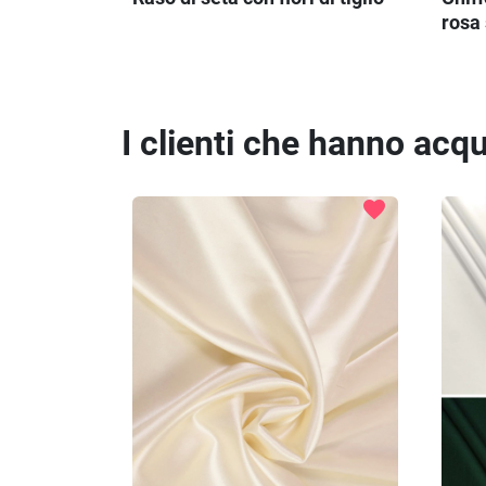
rosa
I clienti che hanno ac
favorite