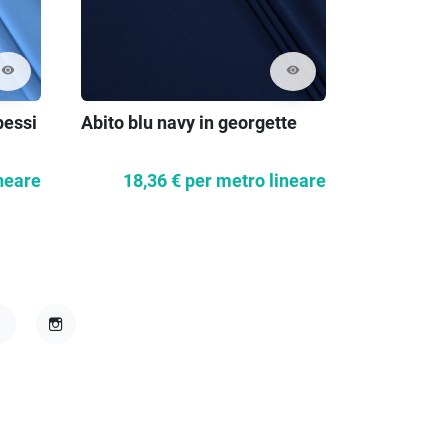
visibility
visibility
pessi
Abito blu navy in georgette
Rete di s
neare
18,36 €
per metro lineare
24,4
acebook
Instagram