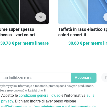
visibility
ume super spesso
Taffetà in raso elastico s
iscosa - vari colori
colori assortiti
39,78 €
per metro lineare
30,60 €
per metro li
F
yłamy tylko informacje o rabatach, promocjach i nowych produktach.
esz zrezygnować w każdej chwili.
Accetto le
condizioni generali d'uso
e l'informativa
sulla
privacy
. Dichiaro inoltre di aver preso visione
dell'informativa sull'amministratore e sul trattamento dei