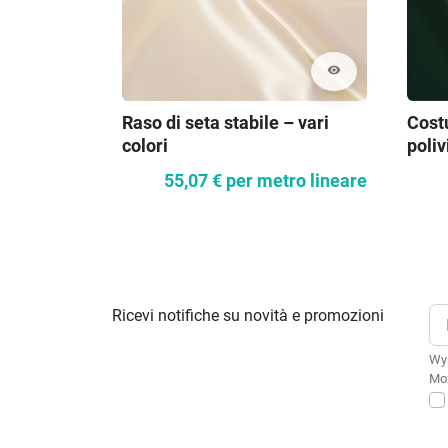
visibility
Raso di seta stabile – vari
Cost
colori
poliv
55,07 €
per metro lineare
Ricevi notifiche su novità e promozioni
Wys
Moż