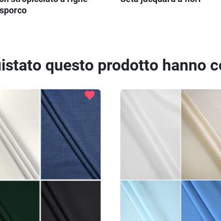
 sporco
quistato questo prodotto hanno 
favorite