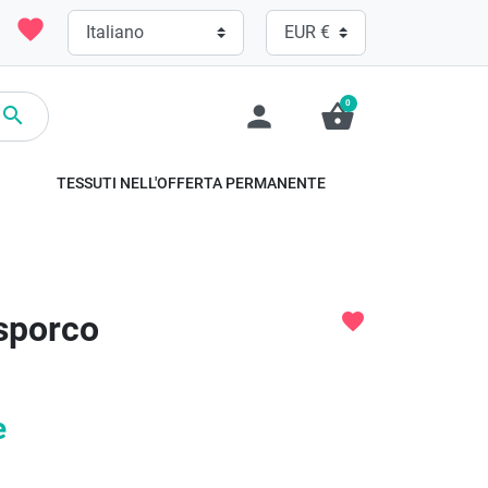
favorite
0
person
shopping_basket

TESSUTI NELL'OFFERTA PERMANENTE
 sporco
favorite
e