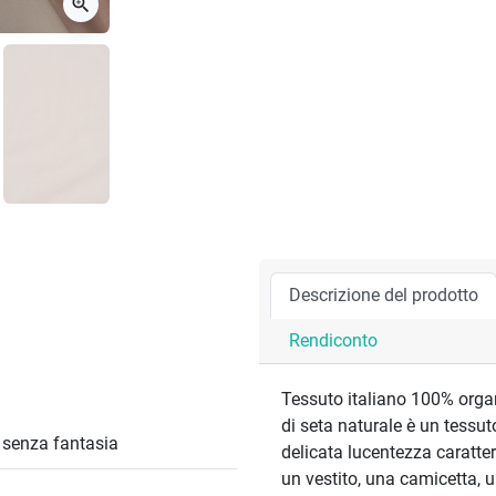
zoom_in
Descrizione del prodotto
Rendiconto
Tessuto italiano 100% organ
di seta naturale è un tessut
/ senza fantasia
delicata lucentezza caratteri
un vestito, una camicetta, 