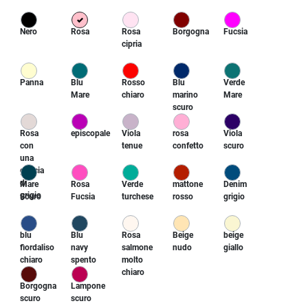
Nero
Rosa
Rosa
Borgogna
Fucsia
cipria
Panna
Blu
Rosso
Blu
Verde
Mare
chiaro
marino
Mare
scuro
Rosa
episcopale
Viola
rosa
Viola
con
tenue
confetto
scuro
una
goccia
di
Mare
Rosa
Verde
mattone
Denim
grigio
Scuro
Fucsia
turchese
rosso
grigio
blu
Blu
Rosa
Beige
beige
fiordaliso
navy
salmone
nudo
giallo
chiaro
spento
molto
chiaro
Borgogna
Lampone
scuro
scuro