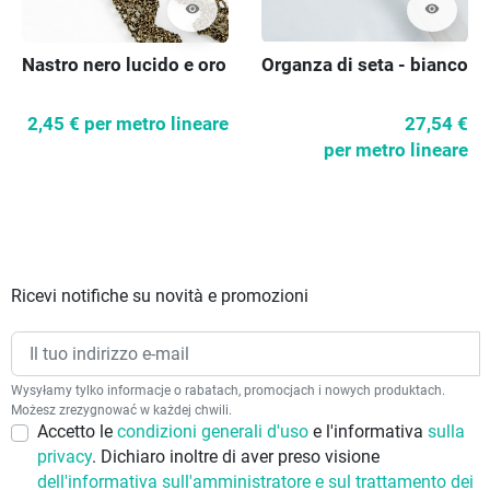
visibility
visibility
Nastro nero lucido e oro
Organza di seta - bianco
2,45 €
per metro lineare
27,54 €
per metro lineare
Ricevi notifiche su novità e promozioni
Wysyłamy tylko informacje o rabatach, promocjach i nowych produktach.
Możesz zrezygnować w każdej chwili.
Accetto le
condizioni generali d'uso
e l'informativa
sulla
privacy
. Dichiaro inoltre di aver preso visione
dell'informativa sull'amministratore e sul trattamento dei