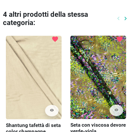
4 altri prodotti della stessa
keyboard_arrow_left
keyboard_arrow_right
categoria:
Preced
Pr
favorite
favorite
visibility
visibility
Seta con viscosa devore
Shantung tafettà di seta
verde-viola
color champagne