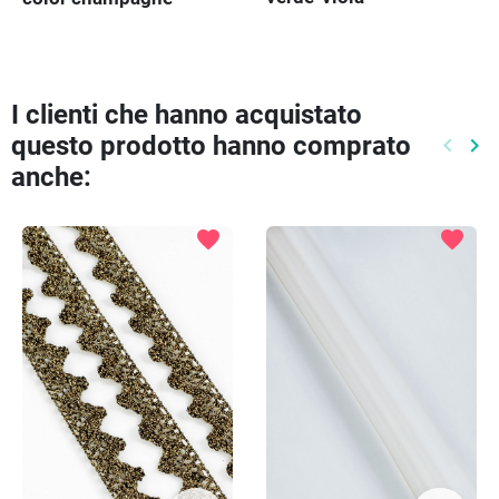
I clienti che hanno acquistato
questo prodotto hanno comprato
keyboard_arrow_left
keyboard_arrow_right
Preced
Pr
anche:
favorite
favorite