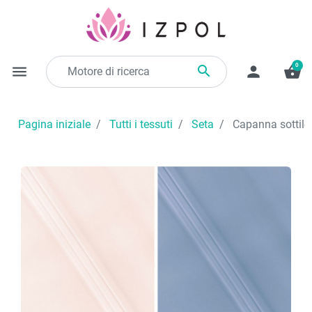
0

menu
person
shopping_basket
Pagina iniziale
Tutti i tessuti
Seta
Capanna sottile i