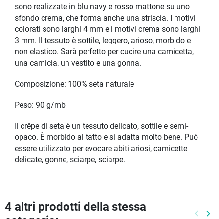
sono realizzate in blu navy e rosso mattone su uno
sfondo crema, che forma anche una striscia. I motivi
colorati sono larghi 4 mm e i motivi crema sono larghi
3 mm. Il tessuto è sottile, leggero, arioso, morbido e
non elastico. Sarà perfetto per cucire una camicetta,
una camicia, un vestito e una gonna.
Composizione: 100% seta naturale
Peso: 90 g/mb
Il crêpe di seta è un tessuto delicato, sottile e semi-
opaco. È morbido al tatto e si adatta molto bene. Può
essere utilizzato per evocare abiti ariosi, camicette
delicate, gonne, sciarpe, sciarpe.
4 altri prodotti della stessa
keyboard_arrow_left
keyboard_arrow_right
Preced
Pr