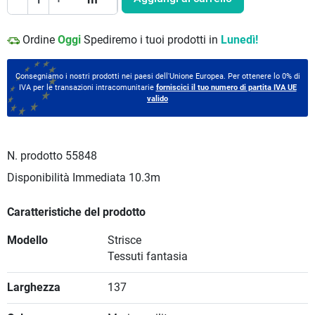
Ordine
Oggi
Spediremo i tuoi prodotti in
Lunedì!
Consegniamo i nostri prodotti nei paesi dell'Unione Europea. Per ottenere lo 0% di
IVA per le transazioni intracomunitarie
forniscici il tuo numero di partita IVA UE
valido
N. prodotto
55848
Disponibilità Immediata
10.3m
Caratteristiche del prodotto
Modello
Strisce
Tessuti fantasia
Larghezza
137