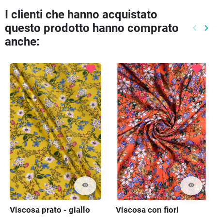
I clienti che hanno acquistato
questo prodotto hanno comprato
keyboard_arrow_left
keyboard_arrow_right
Preced
Pr
anche:
favorite
favorite
visibility
visibility
Viscosa prato - giallo
Viscosa con fiori