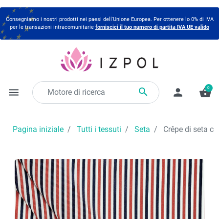
Consegniamo i nostri prodotti nei paesi dell'Unione Europea. Per ottenere lo 0% di IVA
per le transazioni intracomunitarie
forniscici il tuo numero di partita IVA UE valido
0

menu
person
shopping_basket
Pagina iniziale
Tutti i tessuti
Seta
Crêpe di seta co