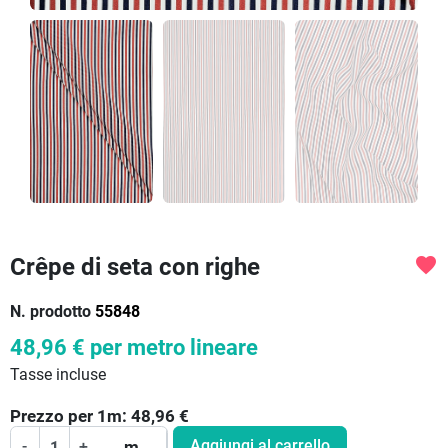
Crêpe di seta con righe
favorite
N. prodotto
55848
48,96 €
per metro lineare
Tasse incluse
Prezzo per
1
m:
48,96
€
Aggiungi al carrello
-
+
m