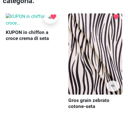
categoria:
favorite
favorite
visibility
KUPON in chiffon a
croce crema di seta
110cm
visibility
Gros grain zebrato
cotone-seta