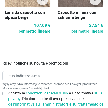
visibility
Lana da cappotto con
Cappotto in lana con
alpaca beige
schiuma beige
107,09 €
27,54 €
per metro lineare
per metro lineare
Ricevi notifiche su novità e promozioni
Wysyłamy tylko informacje o rabatach, promocjach i nowych produktach.
Możesz zrezygnować w każdej chwili.
Accetto le
condizioni generali d'uso
e l'informativa
sulla
privacy
. Dichiaro inoltre di aver preso visione
dell'informativa sull'amministratore e sul trattamento dei