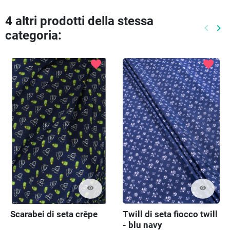
4 altri prodotti della stessa
keyboard_arrow_left
keyboard_arrow_right
categoria:
Preced
Pr
favorite
favorite
visibility
visibility
Scarabei di seta crêpe
Twill di seta fiocco twill
- blu navy