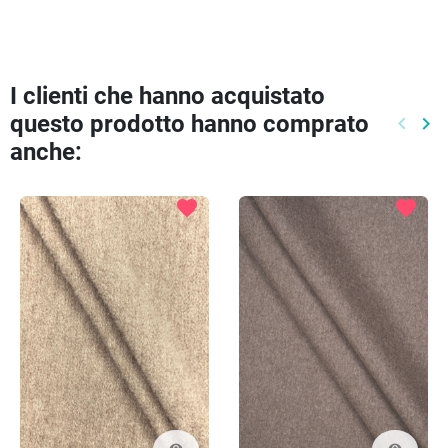
I clienti che hanno acquistato
questo prodotto hanno comprato
keyboard_arrow_left
keyboard_arrow_right
Preced
Pr
anche:
favorite
favorite
visibility