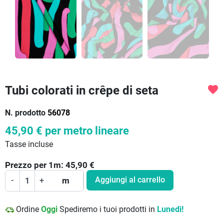
Tubi colorati in crêpe di seta
favorite
N. prodotto
56078
45,90 €
per metro lineare
Tasse incluse
Prezzo per
1
m:
45,90
€
Aggiungi al carrello
-
+
m
Ordine
Oggi
Spediremo i tuoi prodotti in
Lunedì!